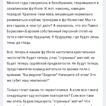
Многое годы говорилось в безобразиях, творившихся в
сахалинском футболе. И, вот, наконец, наведен
порядок! Удалена-таки язва, мешающая нормально
развиваться клубам, тренерам и футболистам. Мы-то
все гадали, в чем тут дело? А оказалось, что это Павел
Борисович Барский собственный персоной стоял на
пути к светлому будущему. К будущему, где будет лишь
тишь да гладь.
Все, теперь в нашем футболе наступила кристальная
чистота! Не будет теперь у нас "странных" матчей, не
будет теперь судейской предвзятости. Не будут теперь
представители команд метаться по кромке поля с
криками: "Вы видели? Видели? Напишите об этом! Это
же губит наш чемпионат!".
Только точит какая-то червоточинка. А если все-таки в
следующем году история повторится? Если все-таки
мы опять будем лицезреть "странные" матчи? Что