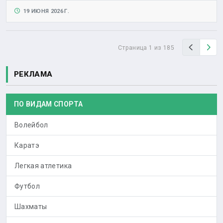
19 ИЮНЯ 2026 Г.
Назад
Вп
Страница 1 из 185
РЕКЛАМА
ПО ВИДАМ СПОРТА
Волейбол
Каратэ
Легкая атлетика
Футбол
Шахматы