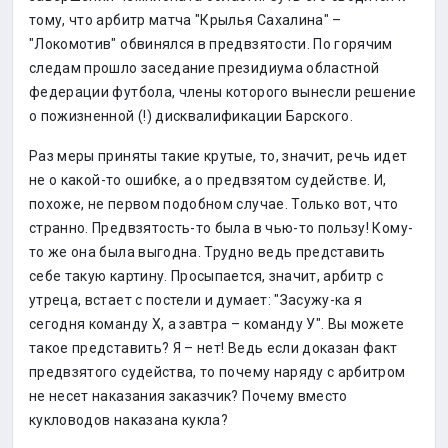
тому, что арбитр матча "Крылья Сахалина" –
"Локомотив" обвинялся в предвзятости. По горячим
следам прошло заседание президиума областной
федерации футбола, члены которого вынесли решение
о пожизненной (!) дисквалификации Барского.
Раз меры приняты такие крутые, то, значит, речь идет
не о какой-то ошибке, а о предвзятом судействе. И,
похоже, не первом подобном случае. Только вот, что
странно. Предвзятость-то была в чью-то пользу! Кому-
то же она была выгодна. Трудно ведь представить
себе такую картину. Просыпается, значит, арбитр с
утреца, встает с постели и думает: "Засужу-ка я
сегодня команду Х, а завтра – команду У". Вы можете
такое представить? Я – нет! Ведь если доказан факт
предвзятого судейства, то почему наряду с арбитром
не несет наказания заказчик? Почему вместо
кукловодов наказана кукла?