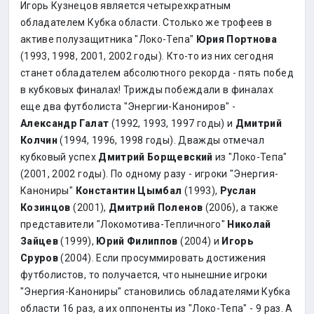
Игорь Кузнецов является четырехкратным
обладателем Кубка области. Столько же трофеев в
активе полузащитника "Локо-Тепа"
Юрия Портнова
(1993, 1998, 2001, 2002 годы). Кто-то из них сегодня
станет обладателем абсолютного рекорда - пять побед
в кубковых финалах! Трижды побеждали в финалах
еще два футболиста "Энергии-Канониров" -
Александр Галат
(1992, 1993, 1997 годы) и
Дмитрий
Колчин
(1994, 1996, 1998 годы). Дважды отмечал
кубковый успех
Дмитрий Борщевский
из "Локо-Тепа"
(2001, 2002 годы). По одному разу - игроки "Энергия-
Канониры"
Константин Цымбал
(1993),
Руслан
Козинцов
(2001),
Дмитрий Поленов
(2006), а также
представители "Локомотива-Тепличного"
Николай
Зайцев
(1999),
Юрий Филиппов
(2004) и
Игорь
Сруров
(2004). Если просуммировать достижения
футболистов, то получается, что нынешние игроки
"Энергия-Канониры" становились обладателями Кубка
области 16 раз, а их оппоненты из "Локо-Тепа" - 9 раз. А