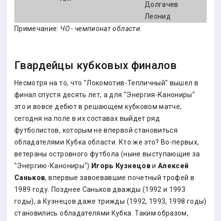
Долгачев
Леонид
Примечание:
ЧО - чемпионат области.
Гвардейцы кубковых финалов
Несмотря на то, что "Локомотив-Тепличный" вышел в
финал спустя десять лет, а для "Энергия-Канониры"
это и вовсе дебют в решающем кубковом матче,
сегодня на поле в их составах выйдет ряд
футболистов, которым не впервой становиться
обладателями Кубка области. Кто же это? Во-первых,
ветераны островного футбола (ныне выступающие за
"Энергию-Канониры")
Игорь Кузнецов
и
Алексей
Саньков
, впервые завоевавшие почетный трофей в
1989 году. Позднее Саньков дважды (1992 и 1993
годы), а Кузнецов даже трижды (1992, 1993, 1998 годы)
становились обладателями Кубка. Таким образом,