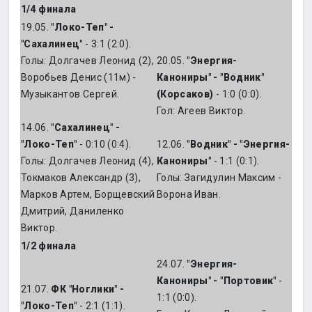
1/4 финала
19.05.
"Локо-Теп" -
"Сахалинец"
- 3:1 (2:0).
Голы: Долгачев Леонид (2),
20.05.
"Энергия-
Воробьев Денис (11м) -
Канониры" - "Водник"
Музыкантов Сергей.
(Корсаков)
- 1:0 (0:0).
Гол: Агеев Виктор.
14.06.
"Сахалинец" -
"Локо-Теп"
- 0:10 (0:4).
12.06.
"Водник" - "Энергия-
Голы: Долгачев Леонид (4),
Канониры"
- 1:1 (0:1).
Токмаков Александр (3),
Голы: Загидулин Максим -
Марков Артем, Борщевский
Ворона Иван.
Дмитрий, Даниленко
Виктор.
1/2 финала
24.07.
"Энергия-
Канониры" - "Портовик"
-
21.07.
ФК "Ноглики" -
1:1 (0:0).
"Локо-Теп"
- 2:1 (1:1).