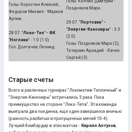
Голы: Колчин Дмитрий -
Голы: Коростин Алексей,
Поздняков Марк.
Федоров Михаил - Марков
Артем.
29.07.
"Портовик" -
"Энергия-Канониры"
- 3:3
28.07.
"Локо-Теп" - ФК
(2:0).
"Ноглики"
- 1:0 (1:0).
Голы: Поздняков Марк (2),
Гол: Долгачев Леонид.
Тетеркин Аркадий - Качко
Сергей (3).
Старые счеты
Всего в различных турнирах "Локомотив-Тепличный" и
"Энергия-Канониры" встречались 3 раза. Пока
преимущество на стороне "Локо-Тепа". Эта команда
выиграла два поединка, еще один завершился вничью
(разность разбитых и пропущенных мячей 10-4).
Лучший бомбардир в этих матчах -
Кирилл Алтухов
,