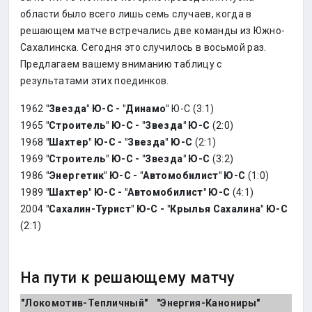
области было всего лишь семь случаев, когда в
решающем матче встречались две команды из Южно-
Сахалинска. Сегодня это случилось в восьмой раз.
Предлагаем вашему вниманию таблицу с
результатами этих поединков.
1962
"Звезда" Ю-С - "Динамо"
Ю-С (3:1)
1965
"Строитель" Ю-С - "Звезда" Ю-С
(2:0)
1968
"Шахтер" Ю-С - "Звезда" Ю-С
(2:1)
1969
"Строитель" Ю-С - "Звезда" Ю-С
(3:2)
1986
"Энергетик" Ю-С - "Автомобилист" Ю-С
(1:0)
1989
"Шахтер" Ю-С - "Автомобилист" Ю-С
(4:1)
2004
"Сахалин-Турист" Ю-С - "Крылья Сахалина" Ю-С
(2:1)
На пути к решающему матчу
"Локомотив-Тепличный"
"Энергия-Канониры"