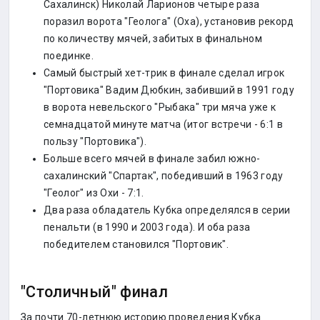
Сахалинск) Николай Ларионов четыре раза
поразил ворота "Геолога" (Оха), установив рекорд
по количеству мячей, забитых в финальном
поединке.
Самый быстрый хет-трик в финале сделал игрок
"Портовика" Вадим Дюбкин, забивший в 1991 году
в ворота невельского "Рыбака" три мяча уже к
семнадцатой минуте матча (итог встречи - 6:1 в
пользу "Портовика").
Больше всего мячей в финале забил южно-
сахалинский "Спартак", победивший в 1963 году
"Геолог" из Охи - 7:1.
Два раза обладатель Кубка определялся в серии
пенальти (в 1990 и 2003 года). И оба раза
победителем становился "Портовик".
"Столичный" финал
За почти 70-летнюю историю проведения Кубка