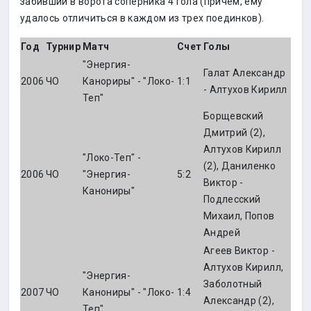
забивший в ворота соперника 4 гола (причем, ему
удалось отличиться в каждом из трех поединков).
Год
Турнир
Матч
Счет
Голы
"Энергия-
Галат Александр
2006
ЧО
Канориры" - "Локо-
1:1
- Алтухов Кирилл
Теп"
Борщевский
Дмитрий (2),
Алтухов Кирилл
"Локо-Теп" -
(2), Даниленко
2006
ЧО
"Энергия-
5:2
Виктор -
Канониры"
Подлесский
Михаил, Попов
Андрей
Агеев Виктор -
Алтухов Кирилл,
"Энергия-
Заболотный
2007
ЧО
Канониры" - "Локо-
1:4
Александр (2),
Теп"