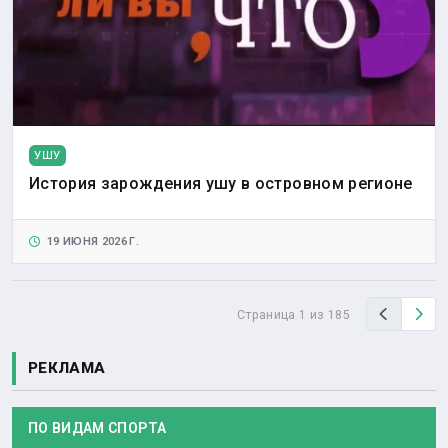
УШУ
История зарождения ушу в островном регионе
19 ИЮНЯ 2026 Г.
Назад
Вп
Страница 1 из 185
РЕКЛАМА
ПО ВИДАМ СПОРТА