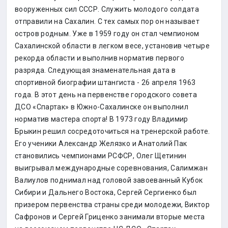
вооруженных сил СССР. Служить молодого солдата
отправили на Сахалин. С тех самых пор он называет
остров родным. Уже в 1959 году он стал чемпионом
Сахалинской области в легком весе, установив четыре
рекорда области и выполнив норматив первого
разряда. Следующая знаменательная дата в
спортивной биографии штангиста - 26 апреля 1963
года. В этот день на первенстве городского совета
ДСО «Спартак» в Южно-Сахалинске он выполнил
норматив мастера спорта! В 1973 году Владимир
Брыкин решил сосредоточиться на тренерской работе.
Его ученики Александр Желязко и Анатолий Пак
становились чемпионами РСФСР, Олег Щетинин
выигрывал международные соревнования, Салимжан
Валиулов поднимал над головой завоеванный Кубок
Сибири и Дальнего Востока, Сергей Сергиенко был
призером первенства страны среди молодежи, Виктор
Сафронов и Сергей Гриценко занимали вторые места