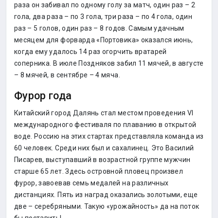
раза он забивал по одному голу за матч, один раз – 2
гола, два раза – по 3 гола, три раза – по 4 гола, один
раз – 5 голов, один раз – 8 годов. Самым удачным
месяцем для форварда «Портовика» оказался июнь,
когда ему удалось 14 раз огорчить вратарей
соперника. В июле Поздняков забил 11 мячей, в августе
– 8 мячей, в сентябре – 4 мяча.
Фурор года
Китайский город Далянь стал местом проведения VI
международного фестиваля по плаванию в открытой
воде. Россию на этих стартах представляла команда из
60 человек. Среди них был и сахалинец. Это Василий
Писарев, выступавший в возрастной группе мужчин
старше 65 лет. Здесь островной пловец произвел
фурор, завоевав семь медалей на различных
дистанциях. Пять из наград оказались золотыми, еще
две – серебряными. Такую «урожайность» да на поток