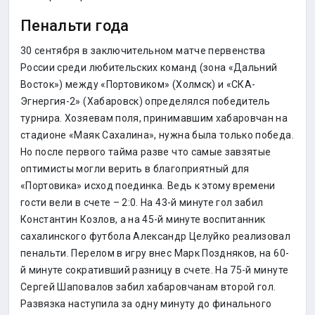
Пенальти года
30 сентября в заключительном матче первенства
России среди любительских команд (зона «Дальний
Восток») между «Портовиком» (Холмск) и «СКА-
Эгнергия-2» (Хабаровск) определялся победитель
турнира. Хозяевам поля, принимавшим хабаровчан на
стадионе «Маяк Сахалина», нужна была только победа.
Но после первого тайма разве что самые завзятые
оптимисты могли верить в благоприятный для
«Портовика» исход поединка. Ведь к этому времени
гости вели в счете – 2:0. На 43-й минуте гол забил
Константин Козлов, а на 45-й минуте воспитанник
сахалинского футбола Александр Целуйко реализовал
пенальти. Перелом в игру внес Марк Поздняков, на 60-
й минуте сокративший разницу в счете. На 75-й минуте
Сергей Шаповалов забил хабаровчанам второй гол.
Развязка наступила за одну минуту до финального