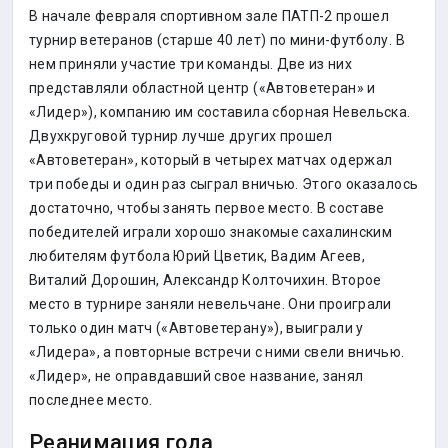
В начале февраля спортивном зале ПАТП-2 прошел
турнир ветеранов (старше 40 лет) по мини-футболу. В
нем приняли участие три команды. Две из них
представляли областной центр («Автоветеран» и
«Лидер»), компанию им составила сборная Невельска.
Двухкруговой турнир лучше других прошел
«Автоветеран», который в четырех матчах одержал
три победы и один раз сыграл вничью. Этого оказалось
достаточно, чтобы занять первое место. В составе
победителей играли хорошо знакомые сахалинским
любителям футбола Юрий Цветик, Вадим Агеев,
Виталий Дорошин, Александр Колточихин. Второе
место в турнире заняли невельчане. Они проиграли
только один матч («Автоветерану»), выиграли у
«Лидера», а повторные встречи с ними свели вничью.
«Лидер», не оправдавший свое название, занял
последнее место.
Реанимация года