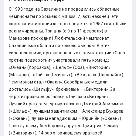
С 1993 года на Сахалине не проводились областные
чемпионаты по хоккею с мячом. И, вот, наконец, эти
состязания, история которых ведется с 1957 года, были
реанимированы. Три дня (с 9 по 11 февраля) в
Макарове проходил I Любительский чемпионат
Сахалинской области по хоккею с мячом. В этих
соревнованиях, организованных в рамках акции «Спорт
против подворотни» участвовали пять команд:
«Океан» (Корсаков), «Шельф» (Оха), «Виктория»
(Макаров), «Тайга» (Смирных), «Ветеран» (Поронайск).
Чемпионом стал «Океан». Серебряные медали
достались «Шельфу», бронзовые – «Виктории». За
чертой призеров остались «Тайга» и «Ветеран».
Лучший вратарем турнира назван Дмитрий Анисимов
(«Шельф»), лучшим защитником – Александр Бухарев
(«Океан»), лучшим нападающим – Юрий Ян («Океан»).
Приз лучшему бомбардиру вручен Дмитрию Чекину
(«Виктория»), 14 раз огорчавшему вратарей