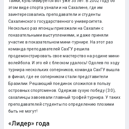
Таики, культивируется вот уже 35 лет. В 2002 году об
этом виде спорта узнали и на Сахалине, где им
заинтересовались преподаватели и студенты
Сахалинского государственного университета.
Несколько раз японцы приезжали на Сахалин с
показательными выступлениями, и даже приняли
участие в показательном мини-турнире. На этот раз
команда преподавателей СахГУ решила
продемонстрировать свое мастерство на родине мини-
волейбола. И это ей с блеском удалось! Одолев по ходу
турнира нескольких соперников, команда СахГУ вышла
в финал, где ее соперником стали представители
Бразилии. Решающий поединок сложился в пользу
островных спортсменов. Одержав сухую победу (3:0),
сахалинцы завоевали главный трофей турнира. У таких
преподавателей студенты по определению плохими
быть не могут!
«Лидер» года