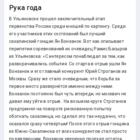
Рука года
В Ульяновске прошел заключительный этап
первенства России среди юношей по картингу. Среди
его участников этих состязаний был лучший
сахалинский гонщик Ян Вонзанок. Вот как описывает
перипетии соревнований их очевидец Рамис Басыров
из Ульяновска: «С интересом понаблюдал за тем, как
разворачивались события. Со старта в отрыв ушли Ян
Вонзанок и его главный конкурент Юрий Строганов из
Москвы. Сразу же стало очевидным, что борьба за
первое место развернётся именно между ними.
Вонзанок постоянно был чуть впереди, но москвич не
давал ему уйти в отрыв.. На восьмом круге Строганов
предпринял на повороте рискованную попытку
обогнать сахалинца, но сделал это так неудачно, что
оказался сразу четвёртым! После этого отрыв гонщика
из Южно-Сахалинска от всех конкурентов стал просто
подавляющим. Вонзанок уверенно проехал остаток