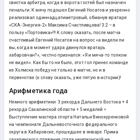
свистка арбитра, когда в ворота гостей был назначен
пенальти. К мячу подошел Евгений Носатов и уверенно
реализовал одиннадцатиметровый, обманув вратаря
«СКА-Энергия-2» Максима Счастливцева! 3:2 – в
пользу «Портовика»!!! К слову сказать, после матча
счастливый Евгений Носатов на вопрос «а видели ли
вы, когда в момент удара двинулся вратарь
хабаровчан?», честно признался: «Я и мяча-то толком
не видел». Как бы то ни было, этот гол принес команде
из Холмска победу не только в матче, но и в
первенстве (к слову сказать, уже пятую в истории)!
Арифметика года
Немного арифметики: 3 рекорда Дальнего Востока + 4
рекорда Сахалинской области + 5 медалей =
Выступление мастера спорта Натальи Винокуренковой
на чемпионате Дальневосточного федерального
округа в Хабаровске, прошедшее в январе. Прима
сахалинского плавания стала чемпионской на