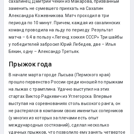
сахалинец Дмитрий Чекин из Макарова, призванный
заменить не сумевшего приехать на Сахалин
Александра Кожевникова. Матч проходил в три
периода по 10 минут. Причем, каждая из сахалинских
команд проводила на льду по периоду. Результат
матча – 6:4 в пользу «Легенд хоккея СССР» Три шайбы
у победителей забросил Юрий Лебедев, две – Илья
Бякин, одну – Александр Третьяк.
Прыжок года
В начале марта городе Лысьва (Пермского края)
прошло первенство России среди юношей по прыжкам
на лыжах с трамплина. Удачно выступил на этих
стартах Виктор Радкевич из Углегорска. Впервые
выступая на соревнованиях столь высокого ранга, он
не растерялся в компании своих именитых соперников
(у многих из которых за плечами есть опыт
международных состязаний), сделал несколько
удачных прыжков, что позволило ему занять четвертое