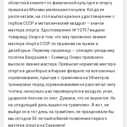
областной комитет по физической культуре и спорту
пришла из Москвы маленькая посылка. Когда ее
распечатали, на стол выпал красное удостоверение с
гербом СССР и металлический квадрат – значок
мастера спорта. Удостоверение № 10757 выдано
товарищу Охиро в том, что ему присвоено звание
мастера спорта СССР по прыжкам на лыжах и
двоеборью. Первому сахалинцу – слесарю-укладчику
поселка Вахрушева – Есимицу Охиро присвоено
высокое звание мастера. Превысил норматив мастера
спорта в двоеборье в Кирове феврале на всесоюзных
соревнованиях, прыгнув с трамплина на 58 метров.
тренировке перед соревнованиями не рассчитал силу
толчка, несколько раз перевернулся в воздухе, упал,
ударился плечом со снег. Думали, что не вернется. Но
на следующий день вышел на трамплин». А вот, не
выйди он в тот день на трамплин, не праздновали бы
мы сегодня 50-летний юбилей появления первого
мастера спорта на Сахалине!