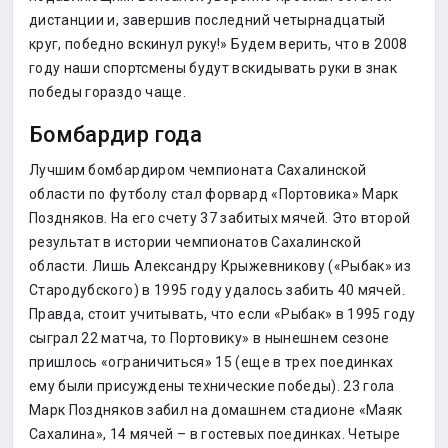
дистанции и, завершив последний четырнадцатый
круг, победно вскинул руку!» Будем верить, что в 2008
году наши спортсмены будут вскидывать руки в знак
победы гораздо чаще.
Бомбардир года
Лучшим бомбардиром чемпионата Сахалинской
области по футболу стал форвард «Портовика» Марк
Поздняков. На его счету 37 забитых мячей. Это второй
результат в истории чемпионатов Сахалинской
области. Лишь Александру Крыжевникову («Рыбак» из
Стародубского) в 1995 году удалось забить 40 мячей.
Правда, стоит учитывать, что если «Рыбак» в 1995 году
сыграл 22 матча, то Портовику» в нынешнем сезоне
пришлось «ограничиться» 15 (еще в трех поединках
ему были присуждены технические победы). 23 гола
Марк Поздняков забил на домашнем стадионе «Маяк
Сахалина», 14 мячей – в гостевых поединках. Четыре