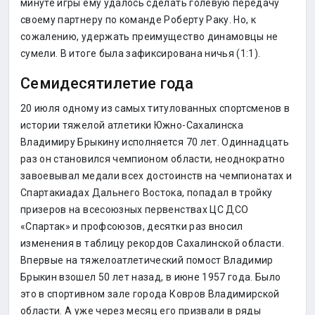
минуте игры ему удалось сделать голевую передачу
своему партнеру по команде Роберту Раку. Но, к
сожалению, удержать преимущество динамовцы не
сумели. В итоге была зафиксирована ничья (1:1).
Семидесятилетие года
20 июля одному из самых титулованных спортсменов в
истории тяжелой атлетики Южно-Сахалинска
Владимиру Брыкину исполняется 70 лет. Одиннадцать
раз он становился чемпионом области, неоднократно
завоевывал медали всех достоинств на чемпионатах и
Спартакиадах Дальнего Востока, попадал в тройку
призеров на всесоюзных первенствах ЦС ДСО
«Спартак» и профсоюзов, десятки раз вносил
изменения в таблицу рекордов Сахалинской области.
Впервые на тяжелоатлетический помост Владимир
Брыкин взошел 50 лет назад, в июне 1957 года. Было
это в спортивном зале города Ковров Владимирской
области. А уже через месяц его призвали в ряды