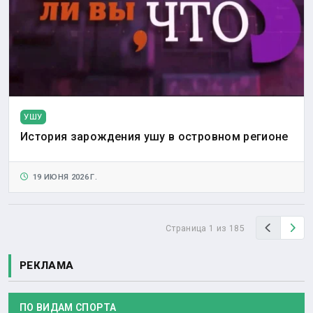
УШУ
История зарождения ушу в островном регионе
19 ИЮНЯ 2026 Г.
Назад
Вп
Страница 1 из 185
РЕКЛАМА
ПО ВИДАМ СПОРТА