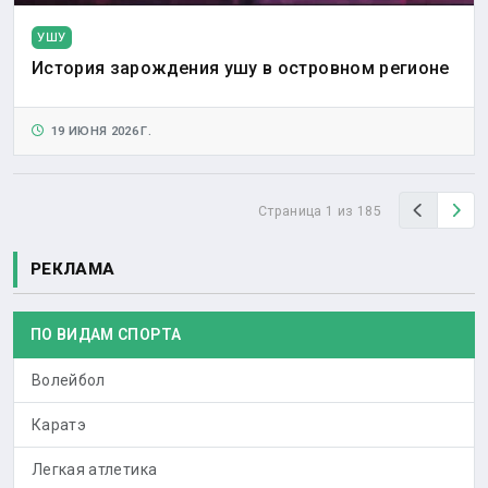
УШУ
История зарождения ушу в островном регионе
19 ИЮНЯ 2026 Г.
Назад
Вп
Страница 1 из 185
РЕКЛАМА
ПО ВИДАМ СПОРТА
Волейбол
Каратэ
Легкая атлетика