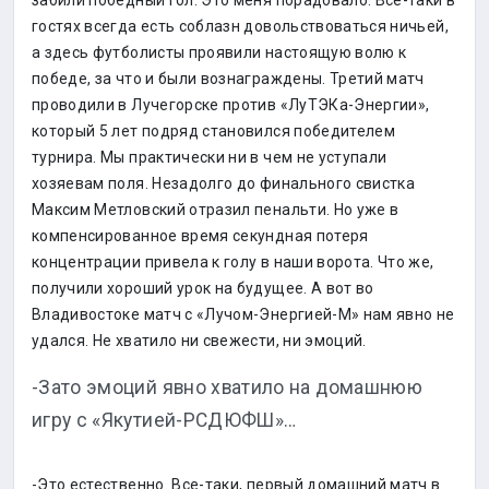
забили победный гол. Это меня порадовало. Все-таки в
гостях всегда есть соблазн довольствоваться ничьей,
а здесь футболисты проявили настоящую волю к
победе, за что и были вознаграждены. Третий матч
проводили в Лучегорске против «ЛуТЭКа-Энергии»,
который 5 лет подряд становился победителем
турнира. Мы практически ни в чем не уступали
хозяевам поля. Незадолго до финального свистка
Максим Метловский отразил пенальти. Но уже в
компенсированное время секундная потеря
концентрации привела к голу в наши ворота. Что же,
получили хороший урок на будущее. А вот во
Владивостоке матч с «Лучом-Энергией-М» нам явно не
удался. Не хватило ни свежести, ни эмоций.
-Зато эмоций явно хватило на домашнюю
игру с «Якутией-РСДЮФШ»…
-Это естественно. Все-таки, первый домашний матч в