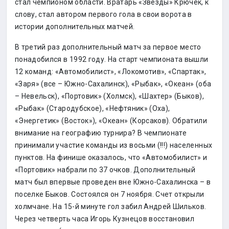
стал чемпионом области. Вратарь «Звезды» Крючек, к
слову, стал автором первого гола в свои ворота в
истории дополнительных матчей.
В третий раз дополнительный матч за первое место
понадобился в 1992 году. На старт чемпионата вышли
12 команд: «Автомобилист», «Локомотив», «Спартак»,
«Заря» (все – Южно-Сахалинск), «Рыбак», «Океан» (оба
– Невельск), «Портовик» (Холмск), «Шахтер» (Быков),
«Рыбак» (Стародубское), «Нефтяник» (Оха),
«Энергетик» (Восток»), «Океан» (Корсаков). Обратили
внимание на географию турнира? В чемпионате
принимали участие команды из восьми (!!!) населенных
пунктов. На финише оказалось, что «Автомобилист» и
«Портовик» набрали по 37 очков. Дополнительный
матч был впервые проведен вне Южно-Сахалинска – в
поселке Быков. Состоялся он 7 ноября. Счет открыли
холмчане. На 15-й минуте гол забил Андрей Шильков.
Через четверть часа Игорь Кузнецов восстановил