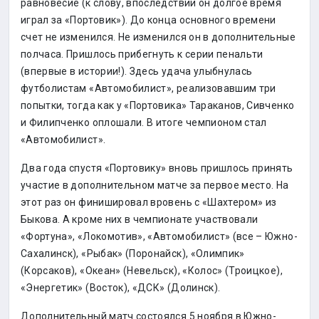
равновесие (к слову, впоследствии он долгое время
играл за «Портовик»). До конца основного времени
счет не изменился. Не изменился он в дополнительные
полчаса. Пришлось прибегнуть к серии пенальти
(впервые в истории!). Здесь удача улыбнулась
футболистам «Автомобилист», реализовавшим три
попытки, тогда как у «Портовика» Тараканов, Сивченко
и Филипченко оплошали. В итоге чемпионом стал
«Автомобилист».
Два года спустя «Портовику» вновь пришлось принять
участие в дополнительном матче за первое место. На
этот раз он финишировал вровень с «Шахтером» из
Быкова. А кроме них в чемпионате участвовали
«Фортуна», «Локомотив», «Автомобилист» (все – Южно-
Сахалинск), «Рыбак» (Поронайск), «Олимпик»
(Корсаков), «Океан» (Невельск), «Колос» (Троицкое),
«Энергетик» (Восток), «ДСК» (Долинск).
Дополнительный матч состоялся 5 ноября в Южно-