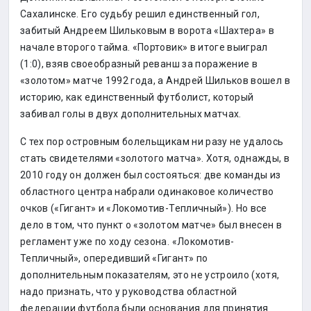
Сахалинске. Его судьбу решил единственный гол,
забитый Андреем Шильковым в ворота «Шахтера» в
начале второго тайма. «Портовик» в итоге выиграл
(1:0), взяв своеобразный реванш за поражение в
«золотом» матче 1992 года, а Андрей Шильков вошел в
историю, как единственный футболист, который
забивал голы в двух дополнительных матчах.
С тех пор островным болельщикам ни разу не удалось
стать свидетелями «золотого матча». Хотя, однажды, в
2010 году он должен был состояться: две команды из
областного центра набрали одинаковое количество
очков («Гигант» и «Локомотив-Тепличный»). Но все
дело в том, что пункт о «золотом матче» был внесен в
регламент уже по ходу сезона. «Локомотив-
Тепличный», опередивший «Гигант» по
дополнительным показателям, это не устроило (хотя,
надо признать, что у руководства областной
федерации футбола были основания для принятия