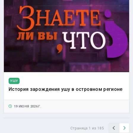
УШУ
История зарождения ушу в островном регионе
19 ИЮНЯ 2026 Г.
Назад
Вп
Страница 1 из 185