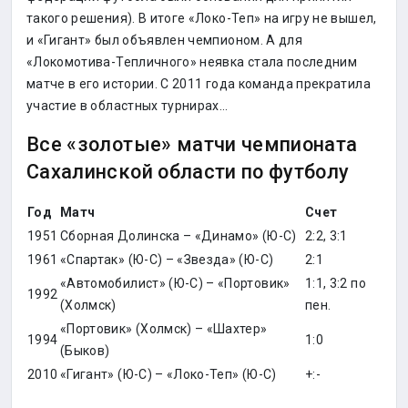
такого решения). В итоге «Локо-Теп» на игру не вышел,
и «Гигант» был объявлен чемпионом. А для
«Локомотива-Тепличного» неявка стала последним
матче в его истории. С 2011 года команда прекратила
участие в областных турнирах…
Все «золотые» матчи чемпионата
Сахалинской области по футболу
Год
Матч
Счет
1951
Сборная Долинска – «Динамо» (Ю-С)
2:2, 3:1
1961
«Спартак» (Ю-С) – «Звезда» (Ю-С)
2:1
«Автомобилист» (Ю-С) – «Портовик»
1:1, 3:2 по
1992
(Холмск)
пен.
«Портовик» (Холмск) – «Шахтер»
1994
1:0
(Быков)
2010
«Гигант» (Ю-С) – «Локо-Теп» (Ю-С)
+:-