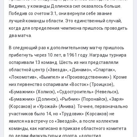
Видимо, у команды Долинска сил оказалось больше.
Победив со счетом 3:1, они вернули себе звание
лучшей команды области. Это единственный случай,
когда для определения чемпиона пришлось проводить
два матча.
В следующий раз к дополнительному матчу пришлось
прибегнуть через 10 лет, в 1961 году. Награды турнира
оспаривали 13 команд. Шесть из них представляли
областной центр («Звезда», «Динамо», «Спартак»,
«Локомотив», «Вымпел» и «Производственник»). Кроме
них первенство оспаривали «Восток» (Троицкое),
«Бумажник» (Холмск), «Судостроитель» (Невельск),
«Бумажник» (Долинск), «Рыбник» (Поронайск), «Заря»
(Корсаков) и «Урожай» (Анива). Точнее, первоначально
участников было 14, но «Трудовик» (Корсаков) не
явился на встречу со «Звездой», а после коллектив
команды, как написано в приказе областного комитета
по делам физкультуры и спорта, «допустил