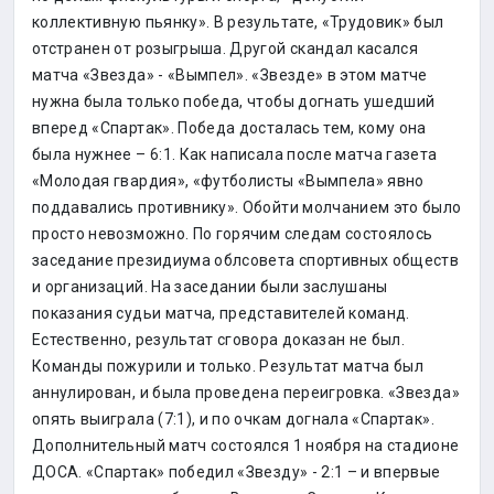
коллективную пьянку». В результате, «Трудовик» был
отстранен от розыгрыша. Другой скандал касался
матча «Звезда» - «Вымпел». «Звезде» в этом матче
нужна была только победа, чтобы догнать ушедший
вперед «Спартак». Победа досталась тем, кому она
была нужнее – 6:1. Как написала после матча газета
«Молодая гвардия», «футболисты «Вымпела» явно
поддавались противнику». Обойти молчанием это было
просто невозможно. По горячим следам состоялось
заседание президиума облсовета спортивных обществ
и организаций. На заседании были заслушаны
показания судьи матча, представителей команд.
Естественно, результат сговора доказан не был.
Команды пожурили и только. Результат матча был
аннулирован, и была проведена переигровка. «Звезда»
опять выиграла (7:1), и по очкам догнала «Спартак».
Дополнительный матч состоялся 1 ноября на стадионе
ДОСА. «Спартак» победил «Звезду» - 2:1 – и впервые