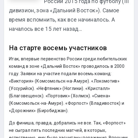
России 2015 года по футболу (III
дивизион, зона «Дальний Восток»). Самое
время вспомнить, как все начиналось. А
началось все 15 лет назад…
На старте восемь участников
Итак, впервые первенство России среди любительских
команд в зоне «Дальний Восток» проводилось в 2000
году. Заявки на участие подали восемь команд:
«Виктория» (Комсомольск-на-Амуре). «Локомотив»
(Уссурийск). «Нефтяник» (Ноглики). «Кристалл»
(Благовещенск). «Портовик» (Холмск). «Смена»
(Комсомольск-на-Амуре). «Форпост» (Владивосток) и
«Дорожник» (Биробиджан).
До финиша, правда, добрались не все. Так, «Форпост»
не сыграл пять последних матчей, в которых,
естественно, ему было засчитаны поражения. Впрочем,