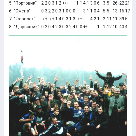
5
"Портовик"
2:2
0:3
1:2
+/-
1:1
4:1
3:0
6
3
5
26-22
21
6
"Смена"
0:3
2:2
0:3
1:0
0:0
3:1
1:0
4
5
5
13-16
17
7
"Форпост"
-/+
-/+
1:4
0:3
1:3
-/+
4:2
1
2
11
11-39
5
8
"Дорожник"
0:2
0:4
2:3
0:3
2:4
0:0
+/-
1
1
12
10-40
4