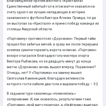
Благовещенске против местного «Кристалла».
Единственный забитый гол в этом матче оказался на
счету одного из лучших нападающих в истории
сахалинского футбола Виктора Агеева. Правда, тогда
он выступал за «Кристалл» и принес победу команде из
столицы Амурской области.
«Портовику» противостоял «Дорожник». Первый тайм
прошел без забитых мячей, а сразу же после перерыва
хозяева сумели поразить ворота холмчан. «Портовик»
вскоре отыгрался благодаря голу мастера спорта
Виктора Рыбакова, но за двадцать минут до конца
матча «Дорожник» вновь вышел вперед. Поражение?
Отнюдь, нет! У «Портовика» на замену вышел
Святослав Каменецкий, благодаря активности
которого гости забили два гола и вырвали победу – 3:2.
В седьмом туре сахалинцы «поменялись»
соперниками. И, как оказалось, результатами тоже.
«Портовик» свой матч проиграл, а «Нефтяник» выиграл.