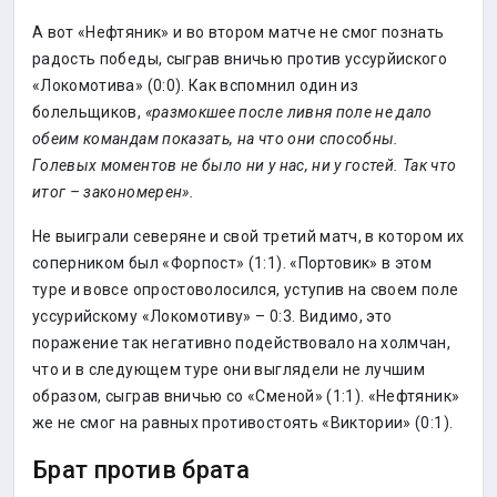
А вот «Нефтяник» и во втором матче не смог познать
радость победы, сыграв вничью против уссурйиского
«Локомотива» (0:0). Как вспомнил один из
болельщиков,
«размокшее после ливня поле не дало
обеим командам показать, на что они способны.
Голевых моментов не было ни у нас, ни у гостей. Так что
итог – закономерен».
Не выиграли северяне и свой третий матч, в котором их
соперником был «Форпост» (1:1). «Портовик» в этом
туре и вовсе опростоволосился, уступив на своем поле
уссурийскому «Локомотиву» – 0:3. Видимо, это
поражение так негативно подействовало на холмчан,
что и в следующем туре они выглядели не лучшим
образом, сыграв вничью со «Сменой» (1:1). «Нефтяник»
же не смог на равных противостоять «Виктории» (0:1).
Брат против брата