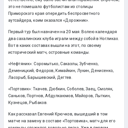
это не помешало футболистам из столицы
Приморского края опередить беспросветного
аутсайдера, коим оказался «Дорожник».
Первый тур был назначен на 20 мая. Волею календаря
два сахалинских клуба играли между собой в Ногликах.
Вот в каких составах вышли на этот, по своему
исторический матч, островные команды.
«Нефтяник»: Соромытько, Саказлы, Зубченко,
Деменицкий, Федоров, Кимайкин, Лукин, Денисенко,
Ласорыб, Барышевский, Дегтев.
«Портовик»: Ткачев, Дюбкин, Соболев, Заец, Смоляк,
Саньков, Портнов, Абдулкаюмов, Майоров, Лыткин,
Кузнецов, Рыбаков.
Как рассказал Евгений Крючков, вышедший в том
матче на замену в составе «Портовика», матч для его
команды сложился довольно легко. Уже в первом