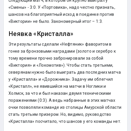
следующий матч, в котором он крупно выиграл у
«Смены» - 3:0. У «Портовика», надо честно признать,
шансов на благоприятный исход в поединке против
«Виктории» не было. Закономерный итог – 1:3.
Неявка «Кристалла»
Эти результаты сделали «Нефтяник» фаворитом в
гонке за бронзовыми наградами (золото и серебро к
тому времени прочно забронировали за собой
«Виктория» и «Локомотив»). Чтобы стать третьими,
северянам нужно было выиграть два последних матча
у «Кристалла» и «Дорожника». Задачу им облегчил
«Кристалл», не явившийся на матчи в Ноглики и
Холмск, за что и был наказан двумя техническими
поражениями (0:3). А ведь набранные в этих матчах
очки позволяли команде из столицы Амурской области
стать третьим призером. Но, видимо, руководство
«Кристалла» посчитало, что шансов у его команды нет.