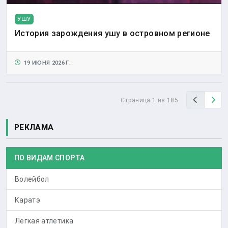
УШУ
История зарождения ушу в островном регионе
19 ИЮНЯ 2026 Г.
Назад
Вп
Страница 1 из 185
РЕКЛАМА
ПО ВИДАМ СПОРТА
Волейбол
Каратэ
Легкая атлетика