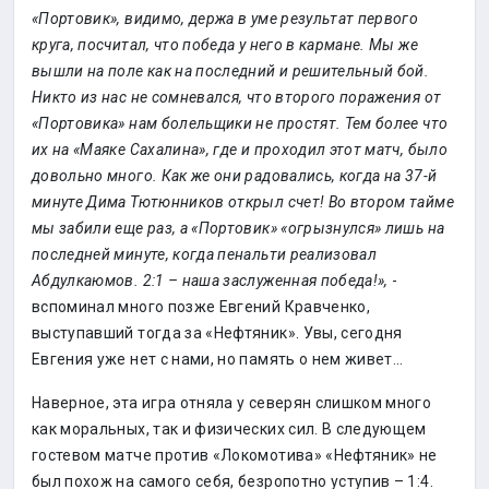
«Портовик», видимо, держа в уме результат первого
круга, посчитал, что победа у него в кармане. Мы же
вышли на поле как на последний и решительный бой.
Никто из нас не сомневался, что второго поражения от
«Портовика» нам болельщики не простят. Тем более что
их на «Маяке Сахалина», где и проходил этот матч, было
довольно много. Как же они радовались, когда на 37-й
минуте Дима Тютюнников открыл счет! Во втором тайме
мы забили еще раз, а «Портовик» «огрызнулся» лишь на
последней минуте, когда пенальти реализовал
Абдулкаюмов. 2:1 – наша заслуженная победа!»,
-
вспоминал много позже Евгений Кравченко,
выступавший тогда за «Нефтяник». Увы, сегодня
Евгения уже нет с нами, но память о нем живет...
Наверное, эта игра отняла у северян слишком много
как моральных, так и физических сил. В следующем
гостевом матче против «Локомотива» «Нефтяник» не
был похож на самого себя, безропотно уступив – 1:4.