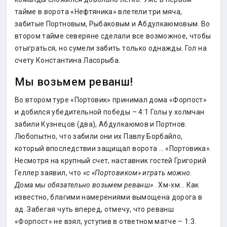
тайме в ворота «Нефтяника» влетели три мяча,
забитые Портновым, Рыбаковым и Абдулкаюмовым. Во
втором тайме северяне сделали все возможное, чтобы
отыграться, но сумели забить только однажды. Гол на
счету Константина Ласорыба.
Мы возьмем реванш!
Во втором туре «Портовик» принимал дома «Форпост»
и добился убедительной победы – 4:1 Голы у холмчан
забили Кузнецов (два), Абдулкаюмов и Портнов.
Любопытно, что забили они их Павлу Борбайло,
который впоследствии защищал ворота … «Портовика».
Несмотря на крупный счет, наставник гостей Григорий
Геллер заявил, что
«с «Портовиком» играть можно.
Дома мы обязательно возьмем реванш»
. Хм-хм… Как
известно, благими намерениями вымощена дорога в
ад. Забегая чуть вперед, отмечу, что реванш
«Форпост» не взял, уступив в ответном матче – 1:3.