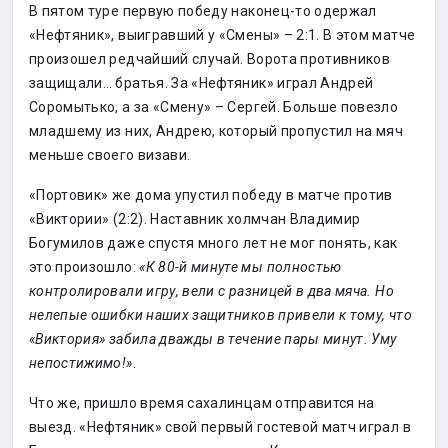
В пятом туре первую победу наконец-то одержал
«Нефтяник», выигравший у «Смены» – 2:1. В этом матче
произошел редчайший случай. Ворота противников
защищали… братья. За «Нефтяник» играл Андрей
Соромытько, а за «Смену» – Сергей. Больше повезло
младшему из них, Андрею, который пропустил на мяч
меньше своего визави.
«Портовик» же дома упустил победу в матче против
«Виктории» (2:2). Наставник холмчан Владимир
Богумилов даже спустя много лет не мог понять, как
это произошло:
«К 80-й минуте мы полностью
контролировали игру, вели с разницей в два мяча. Но
нелепые ошибки наших защитников привели к тому, что
«Виктория» забила дважды в течение пары минут. Уму
непостижимо!»
.
Что же, пришло время сахалинцам отправится на
выезд. «Нефтяник» свой первый гостевой матч играл в