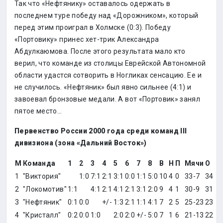
Так что «Нефтянику» оставалось одержать в
последнем туре победу над «Дорожником», который
перед этим проиграл в Холмске (0:3). Победу
«Портовику» принес хет-трик Александра
Абдулкаюмова. После этого результата мало кто
верил, что команде из столицы Еврейской Автономной
области удастся сотворить в Ногликах сенсацию. Ее и
не случилось. «Нефтяник» был явно сильнее (4:1) и
завоевал бронзовые медали. А вот «Портовик» занял
пятое место…
Первенство России 2000 года среди команд III
дивизиона (зона «Дальний Восток»)
М
Команда
1
2
3
4
5
6
7
8
В
Н
П
Мячи
О
1
"Виктория"
1:0
7:1
2:1
3:1
0:0
1:1
5:0
10
4
0
33-7
34
2
"Локомотив"
1:1
4:1
2:1
4:1
2:1
3:1
2:0
9
4
1
30-9
31
3
"Нефтяник"
0:1
0:0
+/-
1:3
2:1
1:1
4:1
7
2
5
25-23
23
4
"Кристалл"
0:2
0:0
1:0
2:0
2:0
+/-
5:0
7
1
6
21-13
22