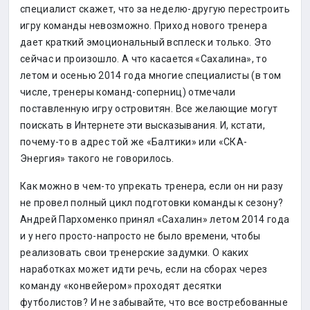
специалист скажет, что за неделю-другую перестроить
игру команды невозможно. Приход нового тренера
дает краткий эмоциональный всплеск и только. Это
сейчас и произошло. А что касается «Сахалина», то
летом и осенью 2014 года многие специалисты (в том
числе, тренеры команд-соперниц) отмечали
поставленную игру островитян. Все желающие могут
поискать в Интернете эти высказывания. И, кстати,
почему-то в адрес той же «Балтики» или «СКА-
Энергия» такого не говорилось.
Как можно в чем-то упрекать тренера, если он ни разу
не провел полный цикл подготовки команды к сезону?
Андрей Пархоменко принял «Сахалин» летом 2014 года
и у него просто-напросто не было времени, чтобы
реализовать свои тренерские задумки. О каких
наработках может идти речь, если на сборах через
команду «конвейером» проходят десятки
футболистов? И не забывайте, что все востребованные