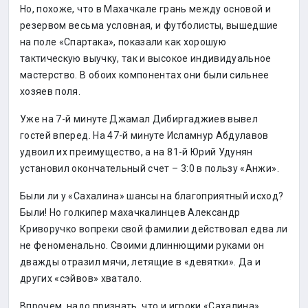
Но, похоже, что в Махачкале грань между основой и
резервом весьма условная, и футболисты, вышедшие
на поле «Спартака», показали как хорошую
тактическую выучку, так и высокое индивидуальное
мастерство. В обоих компонентах они были сильнее
хозяев поля.
Уже на 7-й минуте Джамал Дибиргаджиев вывел
гостей вперед. На 47-й минуте Исламнур Абдулавов
удвоил их преимущество, а на 81-й Юрий Удунян
установил окончательный счет – 3:0 в пользу «Анжи».
Были ли у «Сахалина» шансы на благоприятный исход?
Были! Но голкипер махачкалинцев Александр
Криворучко вопреки свой фамилии действовал едва ли
не феноменально. Своими длиннющими руками он
дважды отразил мячи, летящие в «девятки». Да и
других «сэйвов» хватало.
Впрочем, надо признать, что и игроки «Сахалина»