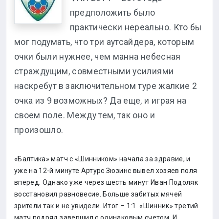
предположить было
практически нереально. Кто бы
мог подумать, что три аутсайдера, которым
очки были нужнее, чем манна небесная
страждущим, совместными усилиями
наскребут в заключительном туре жалкие 2
очка из 9 возможных? Да еще, и играя на
своем поле. Между тем, так оно и
произошло.
«Балтика» матч с «Шинником» начала за здравие, и
уже на 12-й минуте Артурс Зюзинс вывел хозяев поля
вперед. Однако уже через шесть минут Иван Подоляк
восстановил равновесие. Больше забитых мячей
зрители так и не увидели. Итог – 1:1. «Шинник» третий
матч подряд завершил с одинаковым счетом. И