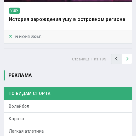
УШУ
История зарождения ушу в островном регионе
19 ИЮНЯ 2026 Г.
Назад
Вп
Страница 1 из 185
РЕКЛАМА
ПО ВИДАМ СПОРТА
Волейбол
Каратэ
Легкая атлетика