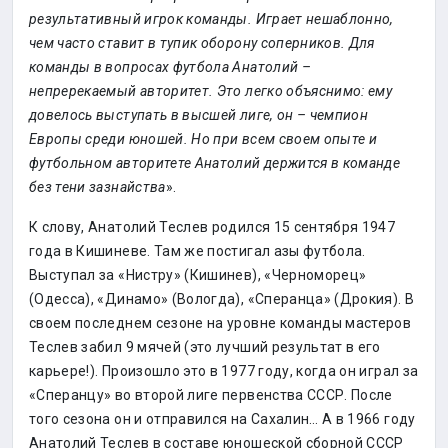
результативный игрок команды. Играет нешаблонно,
чем часто ставит в тупик оборону соперников. Для
команды в вопросах футбола Анатолий –
непререкаемый авторитет. Это легко объяснимо: ему
довелось выступать в высшей лиге, он – чемпион
Европы среди юношей. Но при всем своем опыте и
футбольном авторитете Анатолий держится в команде
без тени зазнайства
».
К слову, Анатолий Теслев родился 15 сентября 1947
года в Кишиневе. Там же постигал азы футбола.
Выступал за «Нистру» (Кишинев), «Черноморец»
(Одесса), «Динамо» (Вологда), «Сперанца» (Дрокия). В
своем последнем сезоне на уровне команды мастеров
Теслев забил 9 мячей (это лучший результат в его
карьере!). Произошло это в 1977 году, когда он играл за
«Сперанцу» во второй лиге первенства СССР. После
того сезона он и отправился на Сахалин… А в 1966 году
Анатолий Теслев в составе юношеской сборной СССР