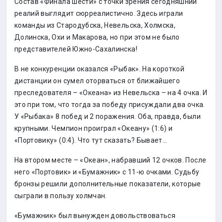
Состав «Финала шести» с точки зрения сегодняшний
реалий выглядит сюрреалистично. Здесь играли
команды из Стародубска, Невельска, Холмска,
Долинска, Охи и Макарова, но при этом не было
представителей Южно-Сахалинска!
В не конкуренции оказался «Рыбак». На короткой
дистанции он сумел оторваться от ближайшего
преследователя – «Океана» из Невельска – на 4 очка. И
это при том, что тогда за победу присуждали два очка.
У «Рыбака» 8 побед и 2 поражения. Оба, правда, были
крупными. Чемпион проиграл «Океану» (1:6) и
«Портовику» (0:4). Что тут сказать? Бывает…
На втором месте – «Океан», набравший 12 очков. После
него «Портовик» и «Бумажник» с 11-ю очками. Судьбу
бронзы решили дополнительные показатели, которые
сыграли в пользу холмчан.
«Бумажник» был вынужден довольствоваться