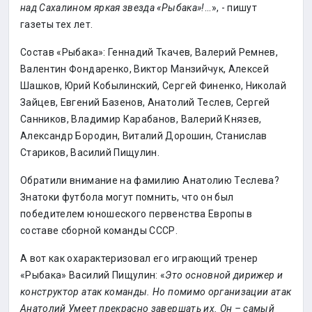
над Сахалином яркая звезда «Рыбака»!
...», - пишут
газеты тех лет.
Состав «Рыбака»: Геннадий Ткачев, Валерий Ремнев,
Валентин Фондаренко, Виктор Манзийчук, Алексей
Шашков, Юрий Кобылинский, Сергей Финенко, Николай
Зайцев, Евгений Базенов, Анатолий Теслев, Сергей
Санников, Владимир Карабанов, Валерий Князев,
Александр Бородин, Виталий Дорошин, Станислав
Стариков, Василий Пищулин.
Обратили внимание на фамилию Анатолию Теслева?
Знатоки футбола могут помнить, что он был
победителем юношеского первенства Европы в
составе сборной команды СССР.
А вот как охарактеризовал его играющий тренер
«Рыбака» Василий Пищулин: «
Это основной дирижер и
конструктор атак команды. Но помимо организации атак
Анатолий Умеет прекрасно завершать их. Он – самый