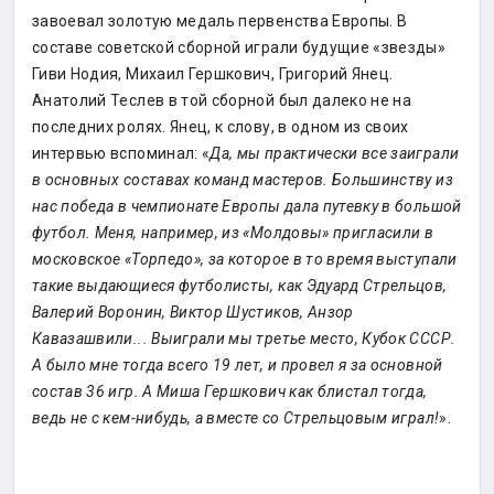
завоевал золотую медаль первенства Европы. В
составе советской сборной играли будущие «звезды»
Гиви Нодия, Михаил Гершкович, Григорий Янец.
Анатолий Теслев в той сборной был далеко не на
последних ролях. Янец, к слову, в одном из своих
интервью вспоминал: «
Да, мы практически все заиграли
в основных составах команд мастеров. Большинству из
нас победа в чемпионате Европы дала путевку в большой
футбол. Меня, например, из «Молдовы» пригласили в
московское «Торпедо», за которое в то время выступали
такие выдающиеся футболисты, как Эдуард Стрельцов,
Валерий Воронин, Виктор Шустиков, Анзор
Кавазашвили... Выиграли мы третье место, Кубок СССР.
А было мне тогда всего 19 лет, и провел я за основной
состав 36 игр. А Миша Гершкович как блистал тогда,
ведь не с кем-нибудь, а вместе со Стрельцовым играл!
».