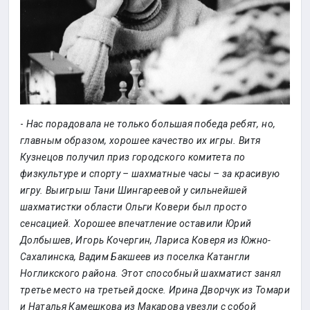
-
Нас порадовала не только большая победа ребят, но,
главным образом, хорошее качество их игры. Витя
Кузнецов получил приз городского комитета по
физкультуре и спорту – шахматные часы – за красивую
игру. Выигрыш Тани Шингареевой у сильнейшей
шахматистки области Ольги Ковери был просто
сенсацией. Хорошее впечатление оставили Юрий
Долбышев, Игорь Кочергин, Лариса Коверя из Южно-
Сахалинска, Вадим Бакшеев из поселка Катангли
Ногликского района. Этот способный шахматист занял
третье место на третьей доске. Ирина Дворчук из Томари
и Наталья Камешкова из Макарова увезли с собой