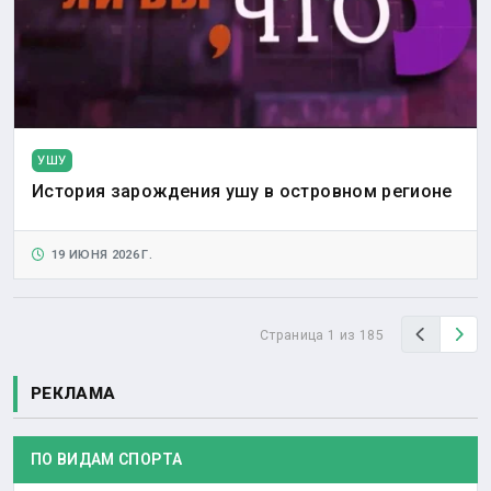
УШУ
История зарождения ушу в островном регионе
19 ИЮНЯ 2026 Г.
Назад
Вп
Страница 1 из 185
РЕКЛАМА
ПО ВИДАМ СПОРТА