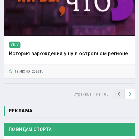
УШУ
История зарождения ушу в островном регионе
19 ИЮНЯ 2026 Г.
Назад
Вп
Страница 1 из 185
РЕКЛАМА
ПО ВИДАМ СПОРТА