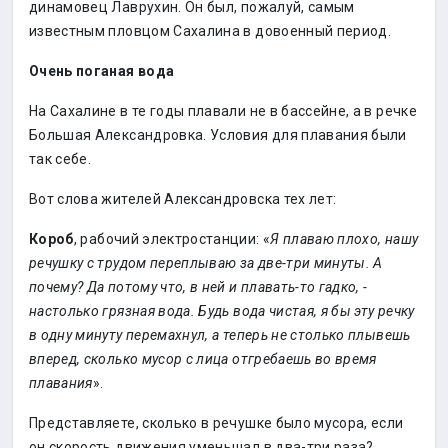
динамовец Лаврухин. Он был, пожалуй, самым
известным пловцом Сахалина в довоенный период.
Очень поганая вода
На Сахалине в те годы плавали не в бассейне, а в речке
Большая Александровка. Условия для плавания были
так себе.
Вот слова жителей Александровска тех лет:
Короб
, рабочий электростанции: «
Я плаваю плохо, нашу
речушку с трудом переплываю за две-три минуты. А
почему? Да потому что, в ней и плавать-то гадко, -
настолько грязная вода. Будь вода чистая, я бы эту речку
в одну минуту перемахнул, а теперь не столько плывешь
вперед, сколько мусор с лица отгребаешь во время
плавания
».
Представляете, сколько в речушке было мусора, если
он скорость движения уменьшал в два-три раза?