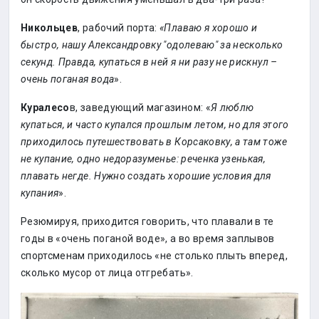
Никольцев
, рабочий порта:
«Плаваю я хорошо и
быстро, нашу Александровку "одолеваю" за несколько
секунд. Правда, купаться в ней я ни разу не рискнул –
очень поганая вода
».
Куралесо
в, заведующий магазином: «
Я люблю
купаться, и часто купался прошлым летом, но для этого
приходилось путешествовать в Корсаковку, а там тоже
не купание, одно недоразуменье: реченка узенькая,
плавать негде. Нужно создать хорошие условия для
купания
».
Резюмируя, приходится говорить, что плавали в те
годы в «очень поганой воде», а во время заплывов
спортсменам приходилось «не столько плыть вперед,
сколько мусор от лица отгребать».