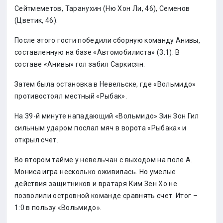
Сейтмеметов, Таранухин (Ню Хон Ли, 46), Семенов
(Цветик, 46).
После этого гости победили сборную команду Анивы,
составленную на базе «Автомобилиста» (3:1). В
составе «Анивы» гол забил Саркисян.
Затем была остановка в Невельске, где «Вольмидо»
противостоял местный «Рыбак».
На 39-й минуте нападающий «Вольмидо» Зин Зон Гил
сильным ударом послал мяч в ворота «Рыбака» и
открыл счет.
Во втором тайме у невельчан с выходом на поле А.
Мониса игра несколько оживилась. Но умелые
действия защитников и вратаря Ким Зен Хо не
позволили островной команде сравнять счет. Итог –
1:0 в пользу «Вольмидо».