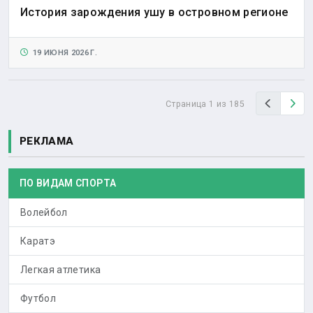
История зарождения ушу в островном регионе
19 ИЮНЯ 2026 Г.
Назад
Вп
Страница 1 из 185
РЕКЛАМА
ПО ВИДАМ СПОРТА
Волейбол
Каратэ
Легкая атлетика
Футбол