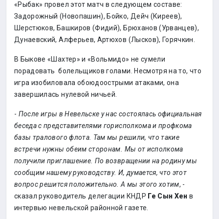
«Рыбак» провел этот матч в следующем составе:
Задорожный (Новопашин), Бойко, Дейч (Киреев),
Шерстюков, Башкиров (Фидий), Брюханов (Урванцев),
Дунаевский, Алферьев, Артюхов (Лысков), Горячкин.
В Быкове «Шахтер» и «Вольмидо» не сумели
порадовать болельщиков голами. Несмотря на то, что
игра изобиловала обоюдоострыми атаками, она
завершилась нулевой ничьей.
-
После игры в Невельске у нас состоялась официальная
беседа с представителями горисполкома и профкома
базы тралового флота. Там мы решили, что такие
встречи нужны обеим сторонам. Мы от исполкома
получили приглашение. По возвращении на родину мы
сообщим нашему руководству. И, думается, что этот
вопрос решится положительно. А мы этого хотим
, -
сказал руководитель делегации КНДР
Ге Сын Хен
в
интервью невельской районной газете.