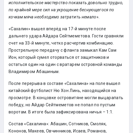
исполнительское мастерство показать довольно трудно,
по крайней мере сил на укрощение беснующегося по
кочкам мяча необходимо затратить немало
».
«Сахалин» вышел вперёд на 17-й минуте после
дальнего удара Айдара Сейтмеметова. Гости сравняли
счет на 33-й минуте, четко расчертив комбинацию.
Прострельную передачу с фланга замыкал Кам Сам
Ион, который сумел оторваться от защитников и
остаться один на один с вратарем островной команды
Владимиром Абашиным.
После перерыва в составе «Сахалина» на поле вышел
китайский футболист Ню Хон Линь, находящийся на
просмотре. В концовке островитяне могли выцарапать
победу, но Айдар Сейтмеметов не попал по пустым
воротам. В итоге была зафиксирована ничья – 1:1.
Состав «Сахалина»: Абашин, Сотников, Смоляк,
Кононов, Макеев, Овчинников, Исаев, Романов,