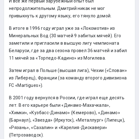
И всё же первый зарубежный опыт был
непродолжительным. Дмитрий никак не мог
привыкнуть к другому языку, его тянуло домой.
В итоге в 1996 году играл уже за «Локомотив» из
Минеральных Вод (30 матчей 9 забитых мячей). Его
заметили и пригласили в высшую лигу чемпионата
Беларуси, где за два сезона провел 36 матчей и забил
11 мячей за «Торпедо-Кадино» из Могилева.
Затем играл в Польше (высшая лига), Чехии («Слован»
из Либерец), Франции (за команду второго дивизиона
FC «Martigues»).
В 2001 году вернулся в России, где играл еще десять
лет. В его карьере были «Динамо-Махачкала»,
«Химки», «Кузбасс-Динамо» (Кемерово), «Динамо»
(Барнаул), «Звезда» (Иркутск), «Металлург» (Липецк),
«Рязань», «Сахалин» и «Карелия-Дискавери»
(Петрозаводск).