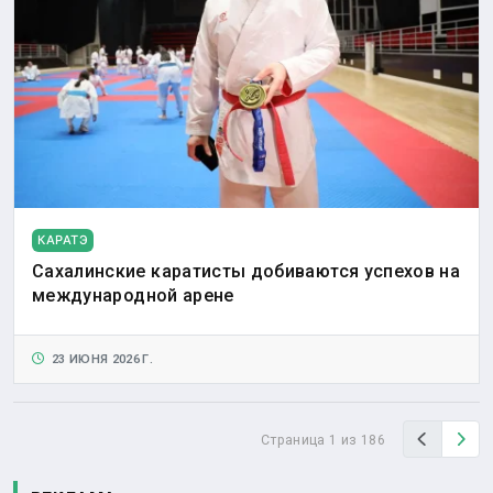
КАРАТЭ
Сахалинские каратисты добиваются успехов на
международной арене
23 ИЮНЯ 2026 Г.
Назад
Вп
Страница 1 из 186