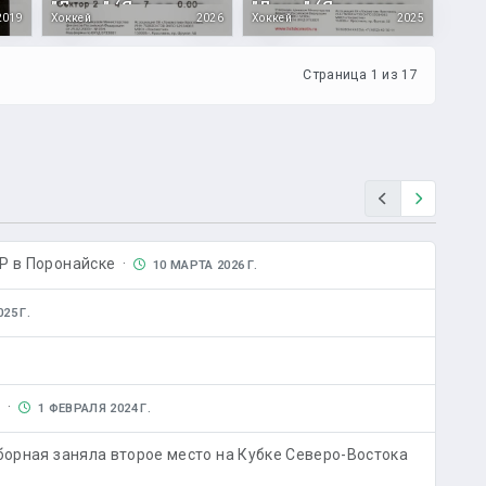
"Сахалин" - "СКА-Хабаровск" (Кубок РФ)
"Локо" (Ярославль) - "Сахалинские акулы"
"Локо" (Ярославль) - "Сахалинские акулы"
2019
Хоккей
2026
Хоккей
2025
Страница 1 из 17
Назад
Вперед
Р в Поронайске ·
10 МАРТА 2026 Г.
25 Г.
Р ·
1 ФЕВРАЛЯ 2024 Г.
борная заняла второе место на Кубке Северо-Востока