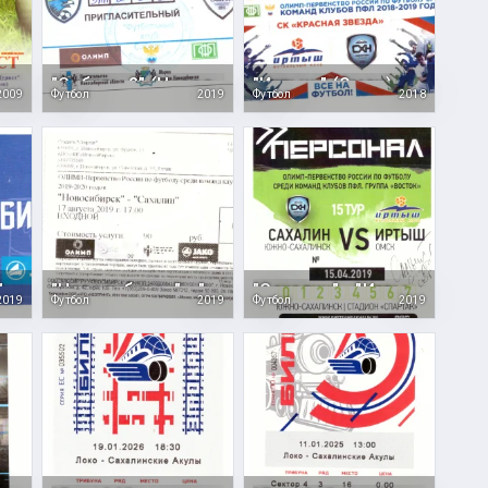
"Сахалин" - "Океан" (Находка)
"Сибирь-2" (Новосибирск) - "Сахалин"
"Иртыш" (Омск) - "Сахалин"
2009
Футбол
2019
Футбол
2018
"Новосибирск" - "Сахалин", вид 2
"Новосибирск" - "Сахалин", вид 1
"Сахалин" - "Иртыш" (Омск), пропуск
2019
Футбол
2019
Футбол
2019