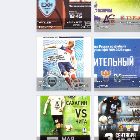
БК "Рязань" - "Сахалин"
Баскетбол
2015
Футбол
"Иртыш" (Омск) - "Сахалин"
Футбол
2019
Футбол