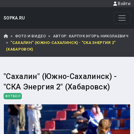
Войти
SOPKA.RU
ФОТО И ВИДЕО
АВТОР: КАРПУК ИГОРЬ НИКОЛАЕВИЧ
"САХАЛИН" (ЮЖНО-САХАЛИНСК) - "СКА ЭНЕРГИЯ 2"
(ХАБАРОВСК)
"Сахалин" (Южно-Сахалинск) -
"СКА Энергия 2" (Хабаровск)
ФУТБОЛ