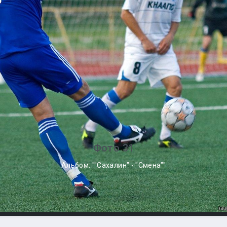
Фото 31
Альбом: ""Сахалин" - "Смена""