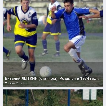
Виталий ЛЫТКИН (с мячом). Родился в 1974 году. Воспитанник сахалинского футбола. Выступал за команды «Спартак» из Южно-Сахалинска (1992), «Рыбак» из Поронайска (1993-1994), «Автомобилист» из Южно-Сахалинска (1995-1996), «Портовик» из Хомлска (1997-2007, 2011), «Локомотив-Тепличный» из Южно-Сахалинска (2008-2010). Лучший полузащитник Сахалинской области 2002 года. Чемпион области 1997, 1999, 2001, 2004, 2007, 2011 годов. Серебряный призер 1998, 2002, 2003, 2005, 2006, 2008, 2010 годов. Бронзовый призер 1994, 1995, 2000, 2009 годов. Обладатель Кубка области 1998, 2003, 2005, 2011 годов. Финалист Кубка области 1997, 2002 и 2006 годов. Обладатель Суперкубка области 1997. 1998, 2005 годов. Рекордсмен по количеству участия в матчах на Суперкубок области (1997, 1998, 2005 и 2008). Победитель зонального турнира первенства РФ среди любительских команд 2001, 2003-2005, 2007 годов. Серебряный призер 2002 и 2006 годов. Обладатель Кубка Дальнего Востока 2003, 2005, 2006 годов.
9 янв. 2012 г.