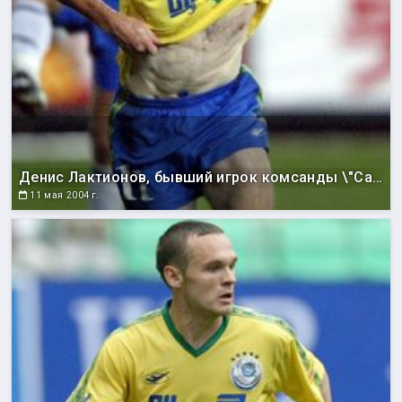
Денис Лактионов, бывший игрок комсанды \"Сахалин\", ныне играющий за корейский клуб \"Сон Нам Ильхва Чунма\".
11 мая 2004 г.