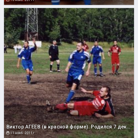
Виктор АГЕЕВ (в красной форме). Родился 7 декабря 1969 года. Воспитанник быковского футбола. Выступал за команды «Шахтер» (Быков), «Автомобилист» (Южно-Сахалинск), «Нефтяник» (Ноглики), «Портовик» (Холмск), «Крылья Сахалина» (Южно-Сахалинск), «Энергия» (Южно-Сахалинск). Чемпион области 1998, 2003, 2004, 2008 годов. Серебряный призер 1991,1993,1997 годов. Бронзовый призер 1992, 2005, 2011 годов. Обладатель Кубка области 2008 года. Обладатель Суперкубка области 2008 года. Победитель зонального турнира первенства России среди команд ЛФК 2004 и 2006 годов. Бронзовый призер зонального турнира среди команд ЛФК 2001-2003 годов. Обладатель Кубка Дальнего Востока 2003 года. Лучший нападающий и бомбардир (25 голов) чемпионата области 1993 года. Лучший полузащитник чемпионата области 1996 года. Лучший нападающий чемпионата области по футзалу 2003 года. Лучший нападающий чемпионата области 2003 года. Лучший полузащитник Кубка области по футзалу 2004 года. Лучший бомбардир Кубка Дальнего Востока 2003 года.
11 нояб. 2011 г.