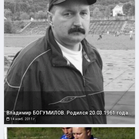
Владимир БОГУМИЛОВ. Родился 20.03.1961 года в Гомеле. Выступал за команды «Гомсельмаш», «Импульс» (оба – Гомель), «Локомотив» (Барановичи), «Монтажник» (Якутск), «Сахалинец», «Портовик» (оба – Холмск), «Сахалин» (Южно-Сахалинск). Участник первенств СССР среди кмоанд второй лиги в составе «Гомсельмаша» и «Сахалина». Чемпион Дальнего Востока 1987 года. Неоднократный чемпион Якутской АССР. Чемпион Сахалинской области 1988, 1990, 1991, 1993, 1994 годов. Серебряный призер 1992 года. Обладатель Кубка Сахалинской области 1990, 1991, 1994 годов. Финалист Кубка области 1992 и 1993 годов. С 1998 года Владимир Богумилов является главным тренером «Портовика» (Холмск). Под его руководством команда стала чемпионом области 1999, 2001, 2004, 2007, 2008, 2009, 2011 годов; серебряным призером 1998, 2002, 2003, 2005, 2006 годов; бронзовым призером 2000 года. Обладателем Кубка области 1998, 2003, 2005, 2008, 2009, 2011 годов. Обладателем Суперкубка области 1998, 2005, 2008 годов. Победителем зонального турнира первенства Росси среди команд КФК 2001, 2003, 2004, 2005, 2007 годов, серебряным призером 2002 и 2006 годов, бронзовым призером 2008 года. Обладателем Кубка Дальнего Востока 2003, 2005 и 2006 годов. Бронзовым призером чемпионата Дальнего Востока по мини-футболу 2004 года. Чемпионом области по мини-футболу 2003, 2004 и 2005 годов. Лучший тренер Дальнего Востока 2004 и 2005 годов.
14 нояб. 2011 г.