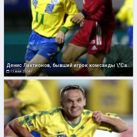
Денис Лактионов, бывший игрок комсанды \"Сахалин\", ныне играющий за корейский клуб \"Сон Нам Ильхва Чунма\".
11 мая 2004 г.