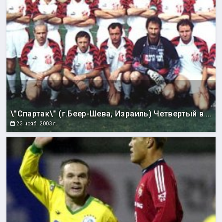
\"Спартак\" (г.Беер-Шева, Израиль) Четвертый в нижнем ряду Феликс Берлин - быший вратарь команд \"Сахалинец\" (Холмск, 1988г.), \"Сахалин\" (1989), \"Портовик\" (Холмск, 1990)
23 нояб. 2003 г.