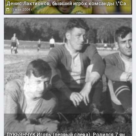
Денис Лактионов, бывший игрок комсанды \"Сахалин\", ныне играющий за корейский клуб \"Сон Нам Ильхва Чунма\".
11 мая 2004 г.
ЛУКЬЯНЧУК Игорь (первый слева). Родился 7 января 1933 года в Омске. Воспитанник сахалинского футбола. Выступал за команды «Локомотив» (Южно-Сахалинск) - 1951-1953, 1957-1958, 1961-1963. «ДОСА» (Южно-Сахалинск) - 1954-56. «Энергия» (Иркутск) – 1959. «Нефтяник» (Ангарск) – 1960. Чемпион Сахалинской области 1954-1955 годов. Бронзовый призер чемпионата Сахалинской области 1958,1961 годов. Обладатель Кубка Сахалинской области 1951-1953. Чемпион Южно-Сахалинска 1953 года. Серебряный призер чемпионата Южно-Сахалинска 1951 года. Обладатель Кубка Южно-Сахалинска 1951 года. Обладатель Кубка облсовпрофа 1951-1953 годов. Обладатель Кубка Дальневосточного военного округа 1955-1956 годов. Чемпион Дальневосточного военного округа 1956 года. Чемпион Иркутской области 1960 года. Неоднократный победитель чемпионата Дальневосточной железной дороги. Бронзовый призер зонального турнира Кубка ЦС «Локомотив» 1953 года. Неоднократно привлекался в сборную Сахалинской области. Первый сахалинский футболист, приглашенный в команду мастеров («Энергия» Иркутск, 1959 год).