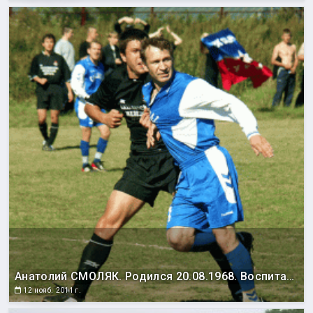
Анатолий СМОЛЯК. Родился 20.08.1968. Воспитанник сахалинского футбола. Выступал за команды мастеров «Сахалин» (1989-1995), СКА Хабаровск (1997-1999), «Сахалин» (2007-2008). Рекордсмен по количеству игр в составе островной профессиональной команды (192). Всего в первенствах СССР/России сыграл 227 матчей (1 гол). В Кубке России – 4 матча (0 забитых мячей). Победитель зонального турнира первенства СССР среди команд второй лиги (1990), серебряный (1999) и дважды бронзовый призер (1994, 1997) зонального турнира первенства России среди команд второй лиги. Неоднократный чемпион и обладатель Кубка Сахалинской области. Обладатель Кубка Тихого океана (1986 год). Лучший защитник Сахалинской области 1988 года. Один из лучших защитников в истории сахалинского футбола.
12 нояб. 2011 г.