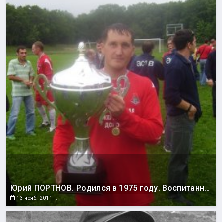
Юрий ПОРТНОВ. Родился в 1975 году. Воспитанник сахалинского футбола. Выступал за команды «Автомобилист» (Южно-Сахалинск), «Рыбак» (Поронайск), «Портовик» (Холмск), «Нефтяник» (Ноглики), «Крылья Сахалина» (Южно-Сахалинск), «Энергия» (Южно-Сахалинск), «Локомотив-Тепличный» (Южно-Сахалинск). Чемпион области 1997, 1999, 2002, 2003 годов. Серебряный призер 1998, 2001,2007 и 2008 годов. Бронзовый призер 1993, 1994, 1995, 2000 годов. Обладатель Кубка области 1993, 1998, 2001, 2002, 2007 годов. Обладатель Суперкубка области 1997 и 1998 годов. Победитель зонального турнира первенства России среди команд ЛФК 2002 года. Участник финального турнира первенства России среди команд ЛФК 2002 года. Бронзовый призер зонального турнира первенства России среди команд ЛФК 2003 года. Всего в первенствах России среди команд ЛФК провел 55 матчей. Бронзовый призер чемпионата Дальнего Востока 1993 года. Обладатель кубка Дальнего Востока 2001 года. Лучший полузащитник области 1997 года.
13 нояб. 2011 г.