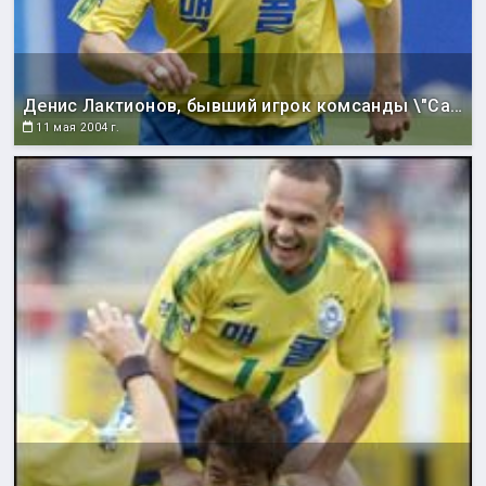
Денис Лактионов, бывший игрок комсанды \"Сахалин\", ныне играющий за корейский клуб \"Сон Нам Ильхва Чунма\".
11 мая 2004 г.