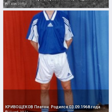
9 нояб. 2011 г.
КРИВОЩЕКОВ Платон. Родился 03.09.1968 года. Воспитанник новосибирского футбола. Выступал за команды «Кузбасс» (Кемерово), «Чкаловец» (Новосибирск), «Динамо» (Москва), «Локомотив» (Санкт-Петербург), «Уралмаш» (Екатеринбург), «Норт-Йорк Астрос» (Торонто, Канада). С 2001 года выступает за «Портовик» (Холмск). Чемпион Сахалинской области 2001, 2004, 2007, 2008, 2011 годов. Серебряный призер 2002, 2003, 2005, 2006 годов, бронзовый призер 2010 года. Обладатель Кубка области 2003, 2005, 2008, 2009, 2011 годов. Финалист Кубка области 2002 и 2006 годов. Обладатель Суперкубка области 2005 и 2008 годов. Победитель зонального турнира первенства России среди команд ЛФК 2001, 2003, 2004, 2005, 2007 годов; серебряный призер 2002 и 2006 годов, бронзовый призер 2008 года. Обладатель Кубка Дальнего Востока 2003, 2005 и 2006 годов. Бронзовый призер чемпионата Дальнего Востока по мини-футболу 2004 года. Чемпион области по мини-футболу 2003, 2004 и 2005 годов. Финалист Кубка области по мини-футболу 2004 года.
10 нояб. 2011 г.