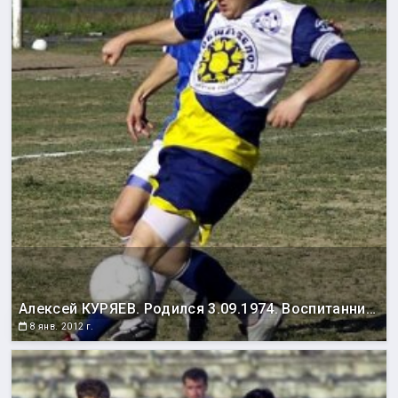
Алексей КУРЯЕВ. Родился 3.09.1974. Воспитанник сахалинского футбола. Выступал за команды мастеров «Сахалин» и «Автомобилист». В чемпионатах и Кубках области выступал за «Колос» Троицкое (1993), «Рыбак» Поронайск (1994), «Автомобилист» Южно-Сахалинск (1995-1999), «Спартак» Южно-Сахалинск (1990-1992, 1999-2001), «Локомотив» Южно-Сахалинск (2002-2003), «Крылья Сахалина» Южно-Сахалинск (2004-2005), «Энергию» Южно-Сахалинск (2005-2006). Чемпион области 1997 года, серебряный призер 1998 года, бронзовый призер 1994, 1995, 2002-2005 годов. Лучший нападающий и бомбардир (30 голов) чемпионата области 1994 года. Лучший бомбардир чемпионата области по футзалу 2003 года – 19 голов. Лучший нападающий Кубка области по футзалу 2004 года. Один из лучших бомбардиров за всю историю сахалинского футбола.
8 янв. 2012 г.