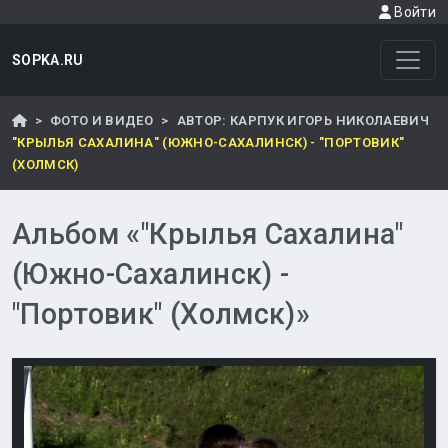
Войти
SOPKA.RU
ФОТО И ВИДЕО
АВТОР: КАРПУК ИГОРЬ НИКОЛАЕВИЧ
"КРЫЛЬЯ САХАЛИНА" (ЮЖНО-САХАЛИНСК) - "ПОРТОВИК"
(ХОЛМСК)
Альбом «"Крылья Сахалина"
(Южно-Сахалинск) -
"Портовик" (Холмск)»