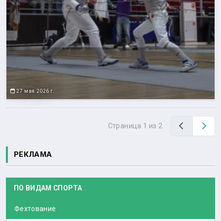
27 мая 2026 г.
Назад
Вп
Страница 1 из 2
РЕКЛАМА
ПО ВИДАМ СПОРТА
Фехтование