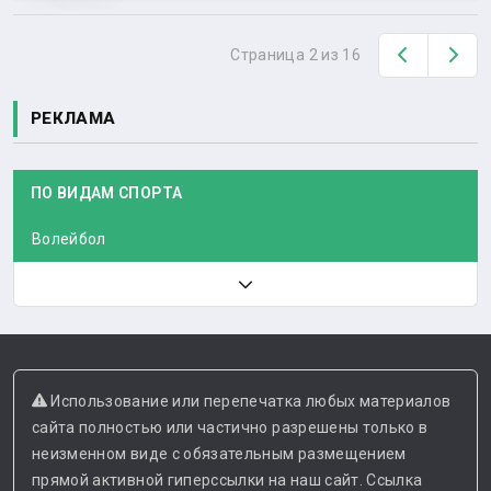
Назад
Вп
Страница 2 из 16
РЕКЛАМА
ПО ВИДАМ СПОРТА
Волейбол
Использование или перепечатка любых материалов
сайта полностью или частично разрешены только в
неизменном виде с обязательным размещением
прямой активной гиперссылки на наш сайт. Ссылка