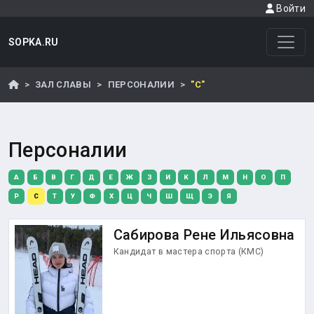
Войти
SOPKA.RU
ЗАЛ СЛАВЫ
ПЕРСОНАЛИИ
"С"
Персоналии
А
Б
В
Г
Д
Е
Ж
З
И
К
Л
М
Н
О
П
Р
С
Т
У
Ф
Х
Ц
Ч
Ш
Щ
Э
Я
Сабирова Рене Ильясовна
Кандидат в мастера спорта (КМС)