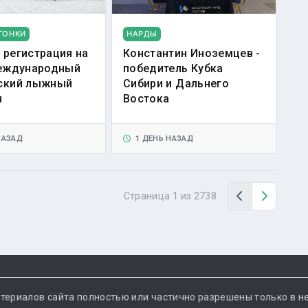
ГОНКИ
НАРДЫ
 регистрация на
Константин Иноземцев -
Международный
победитель Кубка
ский лыжный
Сибири и Дальнего
н
Востока
НАЗАД
1 ДЕНЬ НАЗАД
Назад
Вперед
Страница 1 из 2738
териалов сайта полностью или частично разрешены только в н