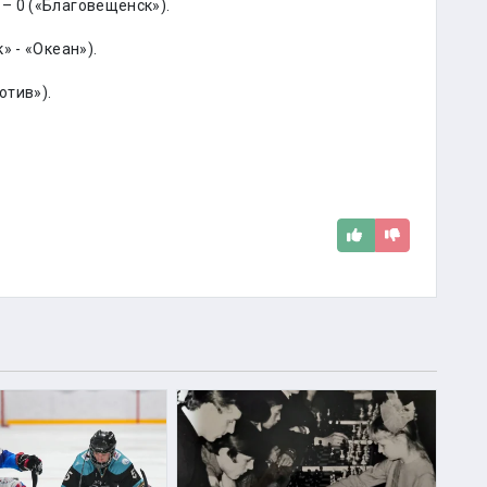
– 0 («Благовещенск»).
» - «Океан»).
отив»).