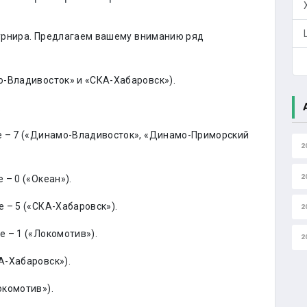
 турнира. Предлагаем вашему вниманию ряд
о-Владивосток» и «СКА-Хабаровск»).
.
е – 7 («Динамо-Владивосток», «Динамо-Приморский
2
2
– 0 («Океан»).
 – 5 («СКА-Хабаровск»).
2
 – 1 («Локомотив»).
2
А-Хабаровск»).
окомотив»).