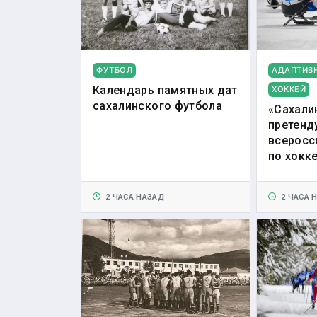
ФУТБОЛ
АДАПТИВ
Календарь памятных дат
ХОККЕЙ
сахалинского футбола
«Сахали
претенд
всеросс
по хокк
2 ЧАСА НАЗАД
2 ЧАСА 