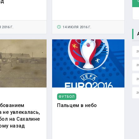
ад
2016 Г.
14 ИЮЛЯ 2016 Г.
2
2
2
2
ФУТБОЛ
бованием
Пальцем в небо
 не увлекалась,
бол на Сахалине
тому назад