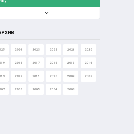
Ушу
АРХИВ
025
2024
2023
2022
2021
2020
019
2018
2017
2016
2015
2014
013
2012
2011
2010
2009
2008
007
2006
2005
2004
2003