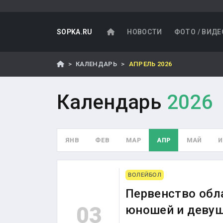
SOPKA.RU
НОВОСТИ
ФОТО / ВИДЕ
КАЛЕНДАРЬ
АПРЕЛЬ 2026
Календарь
2026
ЯНВ
ФЕВ
МАР
АПР
МАЙ
ВОЛЕЙБОЛ
Первенство обл
03
юношей и девуше