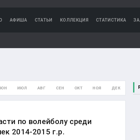
О
АФИША
СТАТЬИ
КОЛЛЕКЦИЯ
СТАТИСТИКА
ЗА
ИЮН
ИЮЛ
АВГ
СЕН
ОКТ
НОЯ
ДЕК
асти по волейболу среди
к 2014-2015 г.р.