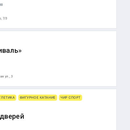
00
о, 7/3
иваль»
я ул., 3
ТЛЕТИКА
ФИГУРНОЕ КАТАНИЕ
ЧИР СПОРТ
дверей