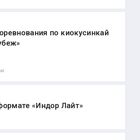
оревнования по киокусинкай
убеж»
501
 формате «Индор Лайт»