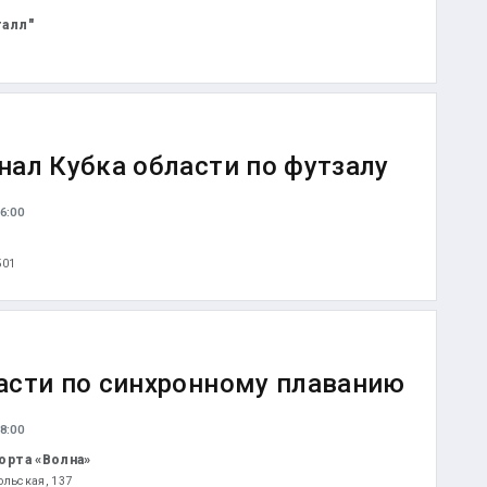
талл"
нал Кубка области по футзалу
6:00
501
асти по синхронному плаванию
8:00
орта «Волна»
ольская, 137