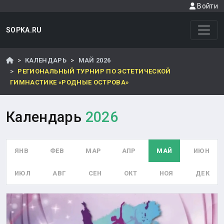
Войти
SOPKA.RU
КАЛЕНДАРЬ
МАЙ 2026
РЕГИОНАЛЬНЫЙ ТУРНИР ПО ЭСТЕТИЧЕСКОЙ
ГИМНАСТИКЕ «РОДНЫЕ ОСТРОВА»
Календарь
2026
ЯНВ
ФЕВ
МАР
АПР
МАЙ
ИЮН
ИЮЛ
АВГ
СЕН
ОКТ
НОЯ
ДЕК