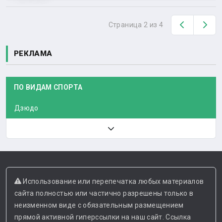
Назад
Вп
Страница 2 из 4
РЕКЛАМА
ПО ВИДАМ СПОРТА
Дзюдо
Использование или перепечатка любых материалов
сайта полностью или частично разрешены только в
неизменном виде с обязательным размещением
прямой активной гиперссылки на наш сайт. Ссылка