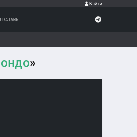
Войти
Л СЛАВЫ
вондо
»