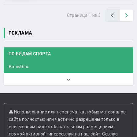
Назад
Вп
Страница 1 из 3
РЕКЛАМА
ПО ВИДАМ СПОРТА
Волейбол
Использование или перепечатка любых материалов
сайта полностью или частично разрешены только в
неизменном виде с обязательным размещением
прямой активной гиперссылки на наш сайт. Ссылка