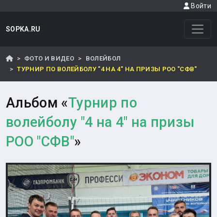
Войти
SOPKA.RU
ФОТО И ВИДЕО
ВОЛЕЙБОЛ
ТУРНИР ПО ВОЛЕЙБОЛУ "4 НА 4" НА ПРИЗЫ РОО "СФВ"
Альбом «
Турнир по
волейболу "4 на 4" на призы
РОО "СФВ"
»