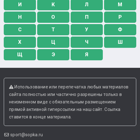
И
К
Л
М
Н
О
П
Р
С
Т
У
Ф
Х
Ц
Ч
Ш
Щ
Э
Я
Использование или перепечатка любых материалов
сайта полностью или частично разрешены только в
неизменном виде с обязательным размещением
прямой активной гиперссылки на наш сайт. Ссылка
ставится в конце материала.
sport@sopka.ru