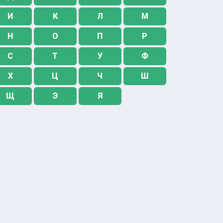
И
К
Л
М
Н
О
П
Р
С
Т
У
Ф
Х
Ц
Ч
Ш
Щ
Э
Я