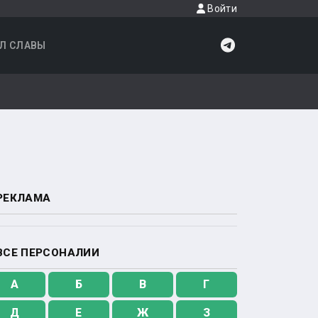
Войти
Л СЛАВЫ
РЕКЛАМА
ВСЕ ПЕРСОНАЛИИ
А
Б
В
Г
Д
Е
Ж
З