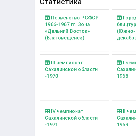
Статистика
Первенство РСФСР
Горо
1966-1967 гг. Зона
блицту
«Дальний Восток»
(Южно-
(Благовещенск).
декабрь
III чемпионат
I чем
Сахалинской области
Сахалин
-1970
1968
IV чемпионат
II че
Сахалинской области
Сахалин
-1971
1969