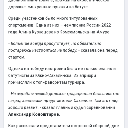
двойном мини-трампе, прыжки на акробатической
дорожке, синхронные прыжки на батуте.
Среди участников было много титулованных
спортсменов. Одна из них – чемпионка России 2022
года Алина Кузнецова из Комсомольска-на-Амуре.
-
Волнение всегда присутствует, но обязательно
постараюсь настроиться на победу
, - сказала она перед
стартом.
Однако на победу настроена была не только она, но и
батутисты из Южно-Сахалинска. Их априори
причисляли к топ-фаворитам турнира.
-
На акробатической дорожке традиционно большинство
наград завоевали представители Сахалина. Там этот вид
хорошо развит
, - сказал главный судья соревнований
Александр Коноштаров.
Как рассказали представители островной сборной, две