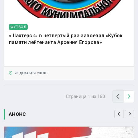
ФУТБОЛ
«Шахтерск» в четвертый раз завоевал «Кубок
памяти лейтенанта Арсения Егорова»
28 ДЕКАБРЯ 2018 Г.
Назад
Вп
Страница 1 из 160
АНОНС