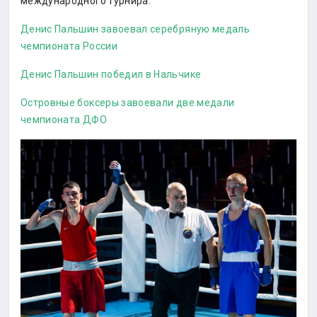
международного турнира.
Денис Пальшин завоевал серебряную медаль
чемпионата России
Денис Пальшин победил в Нальчике
Островные боксеры завоевали две медали
чемпионата ДФО