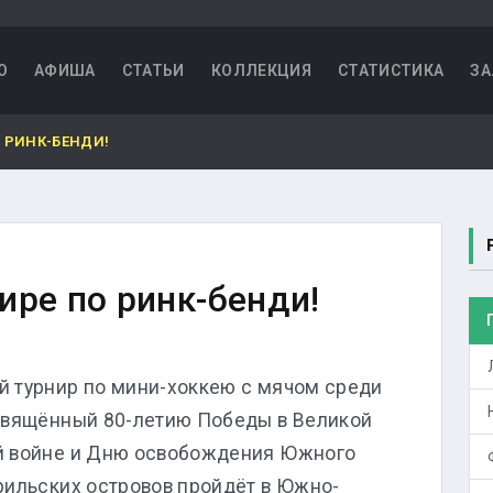
О
АФИША
СТАТЬИ
КОЛЛЕКЦИЯ
СТАТИСТИКА
ЗА
 РИНК-БЕНДИ!
ире по ринк-бенди!
й турнир по мини-хоккею с мячом среди
освящённый 80-летию Победы в Великой
й войне и Дню освобождения Южного
рильских островов пройдёт в Южно-