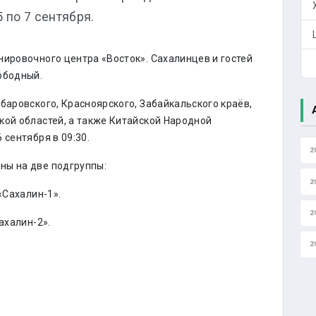
 по 7 сентября.
нировочного центра «Восток». Сахалинцев и гостей
ободный.
баровского, Красноярского, Забайкальского краёв,
кой областей, а также Китайской Народной
 сентября в 09:30.
2
ны на две подгруппы:
2
«Сахалин-1».
2
ахалин-2».
2