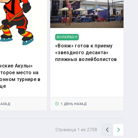
ВОЛЕЙБОЛ
«Вояж» готов к приему
«звездного десанта»
пляжных волейболистов
нские Акулы»
второе место на
онном турнире в
це
НАЗАД
1 ДЕНЬ НАЗАД
Назад
Вперед
Страница 1 из 2738