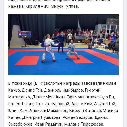
Ражева, Кирилл Рим, Мирон Гуляев.
В тхэквондо (ВТФ) золотые награды завоевали Роман
Качур, Денис Гон, Даниэль Чыйбылов, Георгий
Матвеенко, Денис Мун, Аида Ефимова, Александр Ри,
Павел Тюгин, Татьяна Воропай, Артём Ким, Алина Цой,
Юлия Ким, Алексей Мамонтов, Кирилл Ваганов, Малика
Качан, Дмитрий Пушкарёв, Роман Захаров, Даниил
Серебрюхов, Иван Радыгин, Милана Тимофеева,