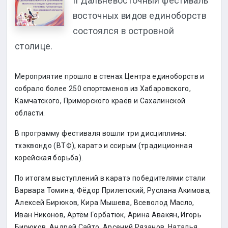
II Дальневосточный фестиваль
восточных видов единоборств
состоялся в островной
столице.
Мероприятие прошло в стенах Центра единоборств и
собрало более 250 спортсменов из Хабаровского,
Камчатского, Приморского краёв и Сахалинской
области.
В программу фестиваля вошли три дисциплины:
тхэквондо (ВТФ), каратэ и ссирым (традиционная
корейская борьба).
По итогам выступлений в каратэ победителями стали
Варвара Томина, Фёдор Прилепский, Руслана Акимова,
Алексей Бирюков, Кира Мышева, Всеволод Масло,
Иван Никонов, Артём Горбатюк, Арина Авакян, Игорь
Бирюков, Андрей Сайто, Арсений Рязанов, Наталья