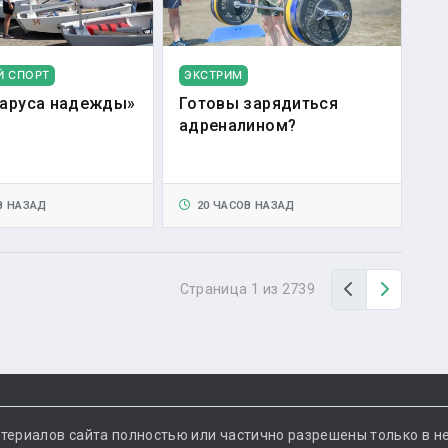
Й СПОРТ
ЭКСТРИМ
аруса надежды»
Готовы зарядиться
адреналином?
В НАЗАД
20 ЧАСОВ НАЗАД
Назад
Вперед
Страница 1 из 2739
териалов сайта полностью или частично разрешены только в н