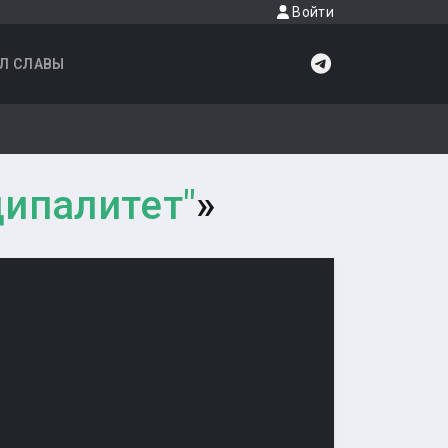
Войти
Л СЛАВЫ
ипалитет"
»