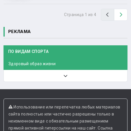
Назад
Вп
Страница 1 из 4
РЕКЛАМА
ПО ВИДАМ СПОРТА
Здоровый образ жизни
Использование или перепечатка любых материалов
сайта полностью или частично разрешены только в
неизменном виде с обязательным размещением
прямой активной гиперссылки на наш сайт. Ссылка