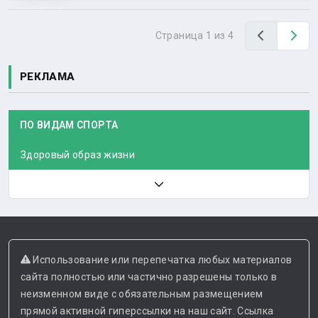
Назад
Вп
Страница 1 из 4
РЕКЛАМА
ПО ВИДАМ СПОРТА
Здоровый образ жизни
Использование или перепечатка любых материалов
сайта полностью или частично разрешены только в
неизменном виде с обязательным размещением
прямой активной гиперссылки на наш сайт. Ссылка