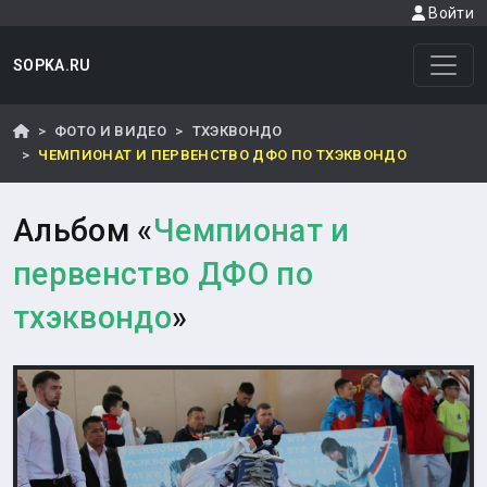
Войти
SOPKA.RU
ФОТО И ВИДЕО
ТХЭКВОНДО
ЧЕМПИОНАТ И ПЕРВЕНСТВО ДФО ПО ТХЭКВОНДО
Альбом «
Чемпионат и
первенство ДФО по
тхэквондо
»