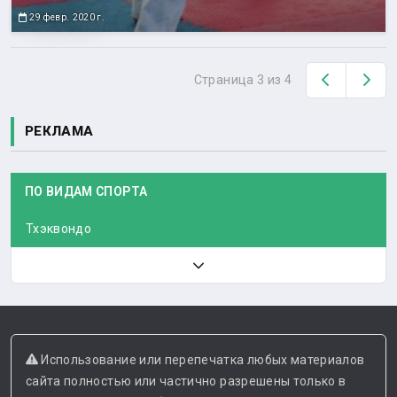
29 февр. 2020 г.
Назад
Вп
Страница 3 из 4
РЕКЛАМА
ПО ВИДАМ СПОРТА
Тхэквондо
Использование или перепечатка любых материалов
сайта полностью или частично разрешены только в