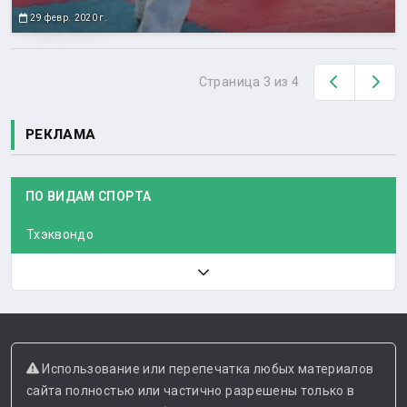
29 февр. 2020 г.
Назад
Вп
Страница 3 из 4
РЕКЛАМА
ПО ВИДАМ СПОРТА
Тхэквондо
Использование или перепечатка любых материалов
сайта полностью или частично разрешены только в