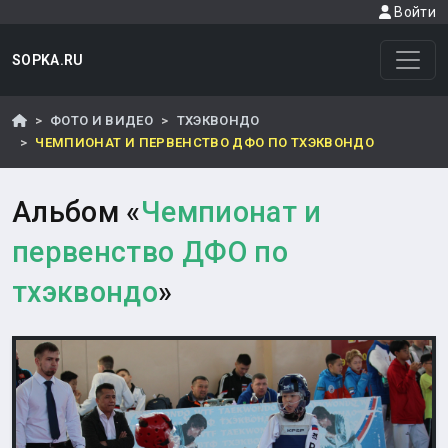
Войти
SOPKA.RU
ФОТО И ВИДЕО
ТХЭКВОНДО
ЧЕМПИОНАТ И ПЕРВЕНСТВО ДФО ПО ТХЭКВОНДО
Альбом «
Чемпионат и
первенство ДФО по
тхэквондо
»