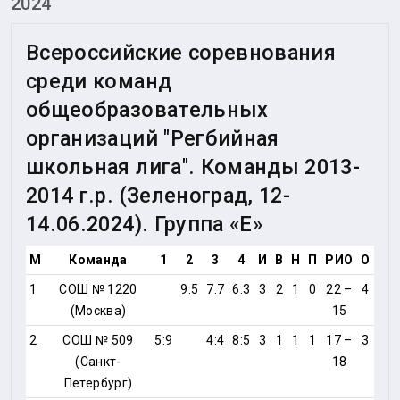
2024
Всероссийские соревнования
среди команд
общеобразовательных
организаций "Регбийная
школьная лига". Команды 2013-
2014 г.р. (Зеленоград, 12-
14.06.2024). Группа «Е»
М
Команда
1
2
3
4
И
В
Н
П
РИО
О
1
СОШ № 1220
9:5
7:7
6:3
3
2
1
0
22 –
4
(Москва)
15
2
СОШ № 509
5:9
4:4
8:5
3
1
1
1
17 –
3
(Санкт-
18
Петербург)