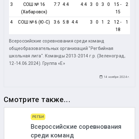
3
СОШ № 16
7:7
4:4
4:4
3
0
3
0
15 -
2
(Хабаровск)
15
4
СОШ № 6 (Ю-С)
3:6
5:8
4:4
3
0
1
2
12 -
1
18
Всероссийские соревнования среди команд
общеобразовательных организаций "Регбийная
школьная лига". Команды 2013-2014 г.р. (Зеленоград,
12-14.06.2024). Группа «Е»
14 ноября 2024 г.
Смотрите также...
РЕГБИ
Всероссийские соревнования
среди команд