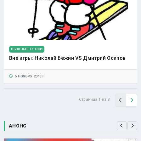
ЛЫЖНЫЕ ГОНКИ
Вне игры: Николай Бежин VS Дмитрий Осипов
5 НОЯБРЯ 2013 Г.
Назад
Вп
Страница 1 из 8
АНОНС